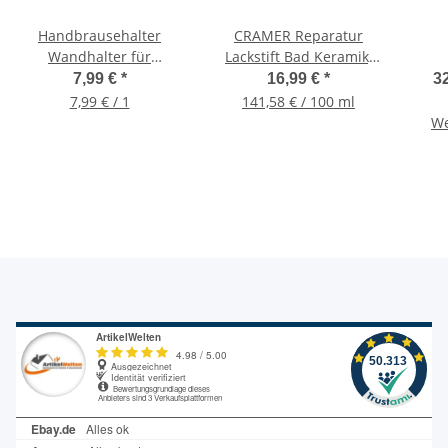
Handbrausehalter
CRAMER Reparatur
Wandhalter für
Lackstift Bad Keramik,
Duschkopf 5-fach chrom
Acryl12 ml, Weiss Alpin
Lee
7,99 €
*
16,99 €
*
32
080, CRA15080
7,99 € / 1
141,58 € / 100 ml
We