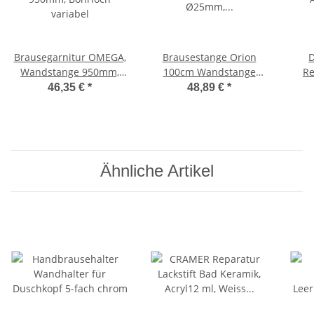
Brausegarnitur OMEGA,
Brausestange Orion
D
Wandstange 950mm,
100cm Wandstange
R
Bohrloch variabel
Ø25mm, beidseitig
46,35 €
*
48,89 €
*
variabel für
Renovierungen
Ähnliche Artikel