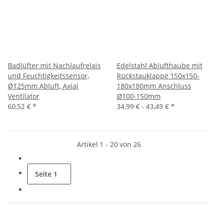
Badlüfter mit Nachlaufrelais
Edelstahl Ablufthaube mit
und Feuchtigkeitssensor,
Rückstauklappe 150x150-
Ø125mm Abluft, Axial
180x180mm Anschluss
Ventilator
Ø100-150mm
60,52 €
*
34,99 € -
43,49 €
*
Artikel 1 - 20 von 26
Seite
1