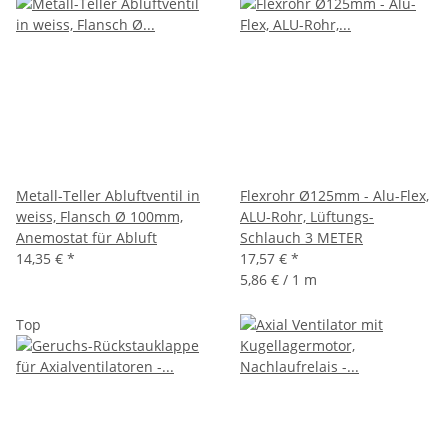
Metall-Teller Abluftventil in
Flexrohr Ø125mm - Alu-Flex,
weiss, Flansch Ø 100mm,
ALU-Rohr, Lüftungs-
Anemostat für Abluft
Schlauch 3 METER
14,35 €
*
17,57 €
*
5,86 € / 1 m
Top