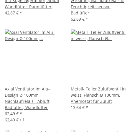
mit Kugellagermotor, Abluft,
Ø100mm, Nachlaufrelais &
Wandlüfter, Raumlüfter
Feuchtigkeitssensor,
42,87 €
*
Badlüfter
62,89 €
*
Axial Ventilator im Alu-
Metall- Teller Zuluftventil in
Design Ø 100mm,
weiss, Flansch Ø 100mm,
Nachlaufrelais - Abluft,
Anemostat für Zuluft
Badlüfter, Wandlüfter
13,64 €
*
62,49 €
*
62,49 € / 1