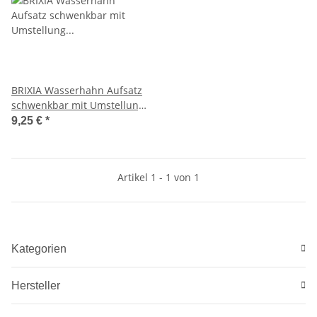
BRIXIA Wasserhahn Aufsatz
schwenkbar mit Umstellung
Strahl / Brause inkl. Adapter
9,25 €
*
Artikel 1 - 1 von 1
Kategorien
Hersteller