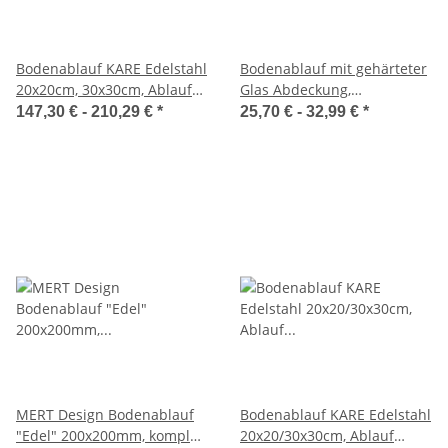
Bodenablauf KARE Edelstahl
Bodenablauf mit gehärteter
20x20cm, 30x30cm, Ablauf
Glas Abdeckung,
senkrecht 50-100mm,
Edelstahlrahmen
147,30 € -
210,29 €
*
25,70 € -
32,99 €
*
Bitumen
110x110mm, div. Farben
MERT Design Bodenablauf
Bodenablauf KARE Edelstahl
"Edel" 200x200mm, komplett
20x20/30x30cm, Ablauf