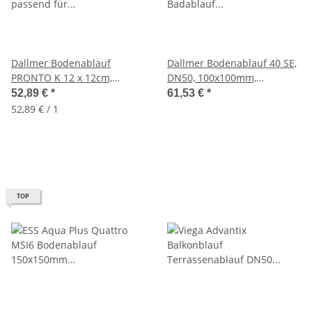
Dallmer Bodenablauf
Dallmer Bodenablauf 40 SE,
PRONTO K 12 x 12cm,
DN50, 100x100mm,
passend für DN100
Badablauf senkrecht,
52,89 €
*
61,53 €
*
405050
52,89 € / 1
TOP