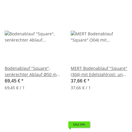
Bodenablauf "Square",
MERT Bodenablauf "Square"
senkrechter Ablauf Ø50 mm,
(304) mit Edelstahlrost- und
100×100mm inkl.
Rahmen, 100×100 mm
69,45 €
*
37,66 €
*
Grundkörper mit Dichtvlies
69,45 € / 1
37,66 € / 1
SALE 24%