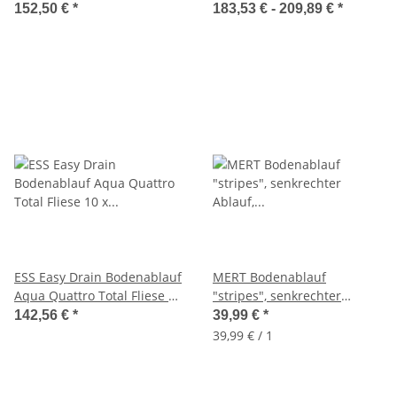
aus Edelstahl
waagerecht 50-70mm,
152,50 €
*
183,53 € -
209,89 €
*
Bitumen Grundkörper
ESS Easy Drain Bodenablauf
MERT Bodenablauf
Aqua Quattro Total Fliese 10
"stripes", senkrechter
x 10cm mit großem
Ablauf, mit Edelstahlrost
142,56 €
*
39,99 €
*
Dichtflies
und Rahmen, 15x15cm
39,99 € / 1