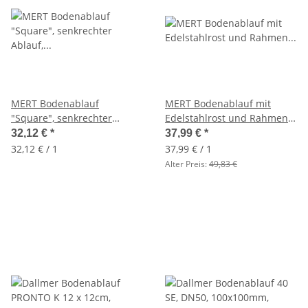
MERT Bodenablauf
MERT Bodenablauf mit
"Square", senkrechter
Edelstahlrost und Rahmen
Ablauf, Edelstahlrost, -
"stripes" (304), 150x150 mm
32,12 €
*
37,99 €
*
rahmen, 100×100mm
32,12 € / 1
37,99 € / 1
Alter Preis:
49,83 €