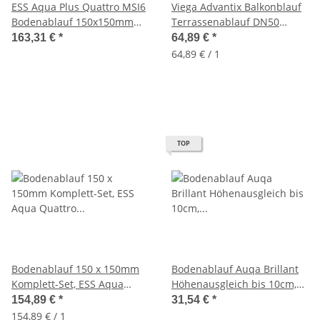
ESS Aqua Plus Quattro MSI6
Viega Advantix Balkonblauf
Bodenablauf 150x150mm
Terrassenablauf DN50
Komplett-Set, Abdeckung
senkrecht, 4944.2,
163,31 €
*
64,89 €
*
gebürstet
Bodenablauf 557096
64,89 € / 1
TOP
Bodenablauf 150 x 150mm
Bodenablauf Auqa Brillant
Komplett-Set, ESS Aqua
Höhenausgleich bis 10cm,
Quattro zum verfliesen,
AquaB-HOH
154,89 €
*
31,54 €
*
MSI6-T
154,89 € / 1