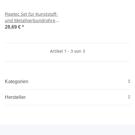
Pipetec Set für Kunststoff-
und Metallverbundrohre,
Rohrschere und Kalibrierer
28,69 €
*
für Rohre bis 24mm
Artikel 1 - 3 von 3
Kategorien
Hersteller