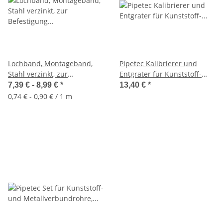
Lochband, Montageband,
Pipetec Kalibrierer und
Stahl verzinkt, zur
Entgrater für Kunststoff-
Befestigung von Rohren, 12-
und Metallverbundrohr,
7,39 € -
8,99 €
*
13,40 €
*
25mm, 10 Meter
16x2mm/20x2mm/26x3mm
0,74 € - 0,90 € / 1 m