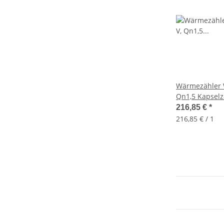
Wärmezähler 
Qn1,5 Kapselz
79001
216,85 €
*
216,85 € / 1