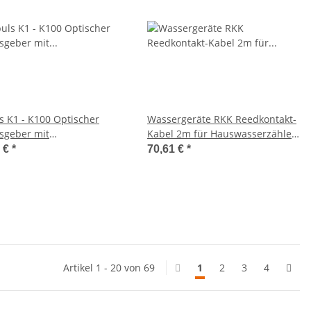
s K1 - K100 Optischer
Wassergeräte RKK Reedkontakt-
sgeber mit
Kabel 2m für Hauswasserzähler,
auferkennung, mit 2m
10006
0 €
*
70,61 €
*
Artikel 1 - 20 von 69
1
2
3
4