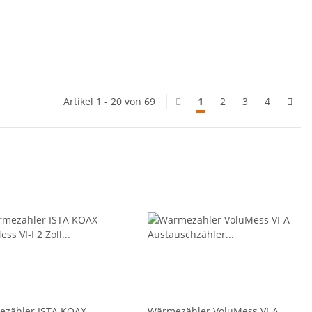
Artikel 1 - 20 von 69
1
2
3
4
zähler ISTA KOAX
Wärmezähler VoluMess VI-A