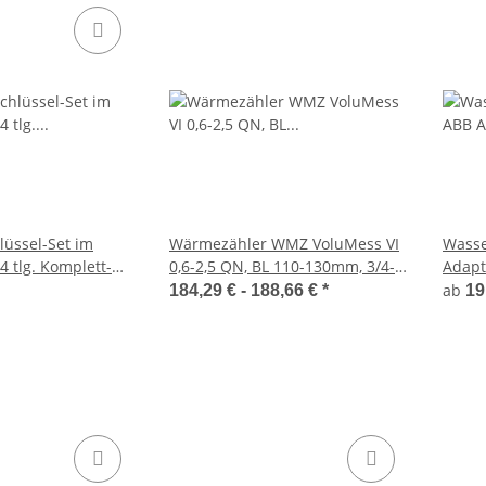
lüssel-Set im
Wärmezähler WMZ VoluMess VI
Wasse
14 tlg. Komplett-
0,6-2,5 QN, BL 110-130mm, 3/4-1
Adapt
hler-Schlüssel
Zoll
Syste
ab
184,29 € -
188,66 €
*
19
Hebel