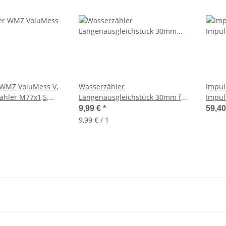
WMZ VoluMess V,
Wasserzähler
Impul
ähler M77x1,5,
Längenausgleichstück 30mm für
Impul
3/4 Zoll IGxAG
Rückl
9,99 €
*
59,4
Kabel
9,99 € / 1