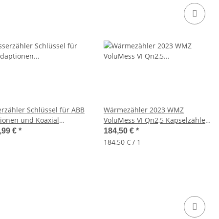
rzähler Schlüssel für ABB
Wärmezähler 2023 WMZ
ionen und Koaxial
VoluMess VI Qn2,5 Kapselzähler
me, Adapter,
2 Zoll KOAX, ISTA
,99 €
*
184,50 €
*
schlüssel, Stecknuss
184,50 € / 1