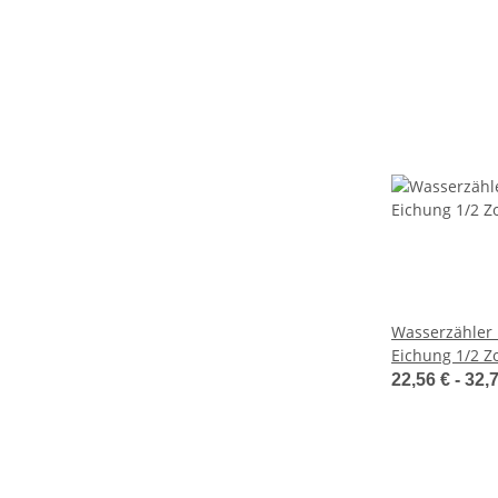
Wasserzähler 
Eichung 1/2 Zol
80mm-130m
22,56 € -
32,