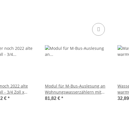
noch 2022 alte
Modul für M-Bus-Auslesung an
Wasser
l - 3/4 Zoll x
Wohnungswasserzählern mit
warmw
m
2m Kabel
72 €
*
81,82 €
*
32,8