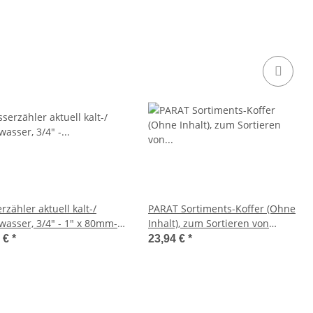
zähler aktuell kalt-/
PARAT Sortiments-Koffer (Ohne
asser, 3/4" - 1" x 80mm-
Inhalt), zum Sortieren von
130mm, Qn1,5 - Qn2,5
Kleinteilen, 460x330x80mm
9 €
*
23,94 €
*