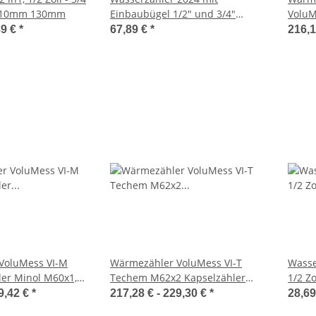
 110mm 130mm
Einbaubügel 1/2" und 3/4"
VoluMe
Anschluss im Set
Austa
89 €
*
67,89 €
*
216,1
VoluMess VI-M
Wärmezähler VoluMess VI-T
Wasse
er Minol M60x1,5
Techem M62x2 Kapselzähler
1/2 Zo
Austauschzähler
9,42 €
*
217,28 € -
229,30 €
*
28,69