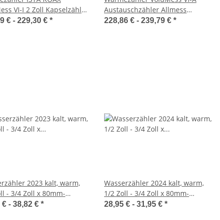
ss VI-I 2 Zoll Kapselzähler
Austauschzähler Allmess
uschzähler
M77x1,5 Kapselzähler
9 € -
229,30 €
*
228,86 € -
239,79 €
*
rzähler 2023 kalt, warm,
Wasserzähler 2024 kalt, warm,
ll - 3/4 Zoll x 80mm-
1/2 Zoll - 3/4 Zoll x 80mm-
130mm, Qn1,5 - Qn2,5
130mm, Qn1,5 - Qn2,5
 € -
38,82 €
*
28,95 € -
31,95 €
*