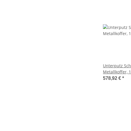
Unterputz Sch
Metallkoffer, 
Set, Wasserzä
578,92 €
*