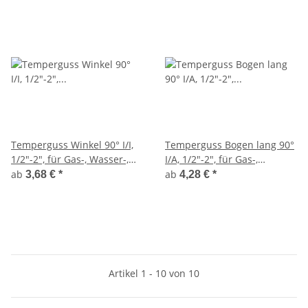
Temperguss Winkel 90° I/I,
Temperguss Bogen lang 90°
1/2"-2", für Gas-, Wasser-,
I/A, 1/2"-2", für Gas-,
Heizungsinstallation, Nr. 90
Wasser-,
ab
ab
3,68 €
*
4,28 €
*
Heizungsinstallation, Nr. 1
Artikel 1 - 10 von 10