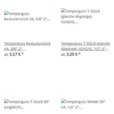
Temperguss Reduzierstück
Temperguss T-Stück (gleiche
I/A, 3/8"-2",
Abgänge), IG/IG/IG, 1/2"-2",
Reduktionsnippel, Nr. 241-II
für Gas, Wasser, Heizung,
ab
ab
3,17 €
*
3,20 €
*
Nr. 130