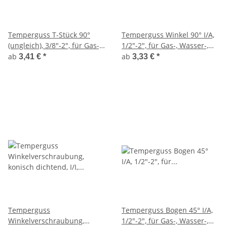
Temperguss T-Stück 90°
Temperguss Winkel 90° I/A,
(ungleich), 3/8"-2", für Gas-,
1/2"-2", für Gas-, Wasser-,
Wasser-,
Heizungsinstallation, Nr. 92
ab
ab
3,41 €
*
3,33 €
*
Heizungsinstallation, Nr.
130
Temperguss
Temperguss Bogen 45° I/A,
Winkelverschraubung,
1/2"-2", für Gas-, Wasser-,