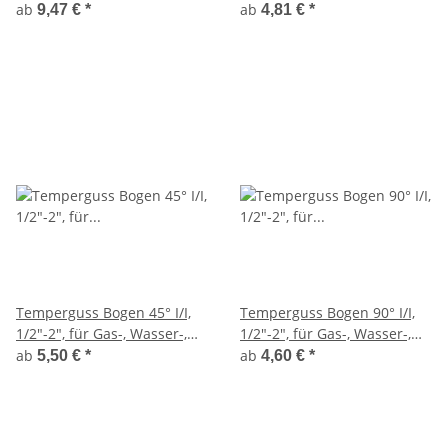
konisch dichtend, I/I, 1/2"-2",
Heizungsinstallation, Nr. 40
ab
ab
9,47 €
*
4,81 €
*
Nr. 96
Temperguss Bogen 45° I/I,
Temperguss Bogen 90° I/I,
1/2"-2", für Gas-, Wasser-,
1/2"-2", für Gas-, Wasser-,
Heizungsinstallation, Nr. 41
Heizungsinstallation, Nr. 2
ab
ab
5,50 €
*
4,60 €
*