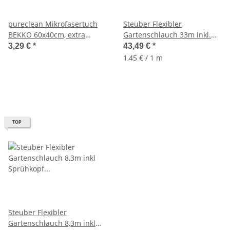
pureclean Mikrofasertuch
Steuber Flexibler
BEKKO 60x40cm, extra
Gartenschlauch 33m inkl.
saugstark, spezielle
Sprühkopf, Komplett-Set, 3
3,29 €
*
43,49 €
*
Schuppen Struktur
fach dehnbar
1,45 € / 1 m
streifenfrei sauber
TOP
Steuber Flexibler
Gartenschlauch 8,3m inkl