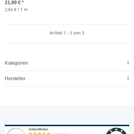
Sprühkopf Komplett-Set 3
21,99 €
*
fach dehnbar
2,65 € / 1 m
Artikel 1 - 5 von 5
Kategorien
Hersteller