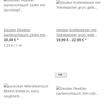
Steuber Flexibler
Steuber Krallenbesen mit
Gartenschlauch 24,8m mit
Teleskopstiel, grün, gelb,
Sprühkopf Komplett-Set 3
Breite 35cm - 45cm
30,49 €
*
19,99 € -
22,99 €
*
fach dehnbar
1,23 € / 1 m
TOP