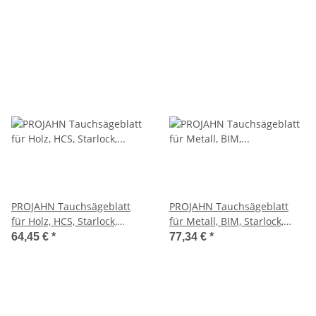
PROJAHN Tauchsägeblatt
PROJAHN Tauchsägeblatt
für Holz, HCS, Starlock,
für Metall, BIM, Starlock,
32mm x 50mm, 5 VE
32mm x 30mm, 5 VE
64,45 €
*
77,34 €
*