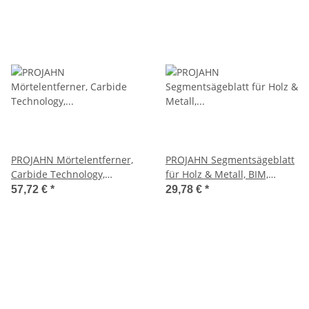
PROJAHN Mörtelentferner,
PROJAHN Segmentsägeblatt
Carbide Technology,
für Holz & Metall, BIM,
Starlock, 70mm, 1 VE
Starlock, 85mm, 1 Stück
57,72 €
*
29,78 €
*