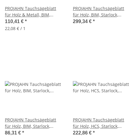
PROJAHN Tauchsägeblatt
PROJAHN Tauchsägeblatt
für Holz & Metall, BIM,
für Holz, BIM, Starlock,
Starlock, 65mm x 40mm, 5
32mm x 50mm, 20 VE
110,41 €
*
299,34 €
*
VE
22,08 € / 1
PROJAHN Tauchsägeblatt
PROJAHN Tauchsägeblatt
für Holz, BIM, Starlock,
für Holz, HCS, Starlock,
32mm x 50mm, 5 VE
32mm x 50mm, 20 VE
86,31 €
*
222,86 €
*