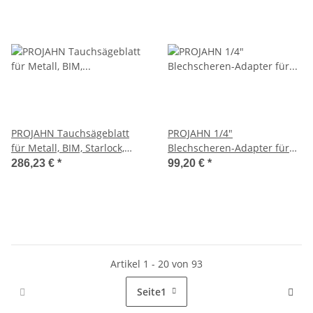
PROJAHN Tauchsägeblatt
PROJAHN 1/4"
für Metall, BIM, Starlock,
Blechscheren-Adapter für
32mm x 50mm, 20 VE
Bohrmaschinen und
286,23 €
*
99,20 €
*
Akkuschrauber, PR398053
Artikel 1 - 20 von 93
Seite
1