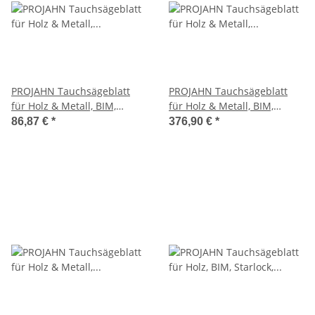
PROJAHN Tauchsägeblatt
PROJAHN Tauchsägeblatt
für Holz & Metall, BIM,
für Holz & Metall, BIM,
Starlock, 32mm x 50mm, 5
Starlock, 65mm x 40mm, 20
86,87 €
*
376,90 €
*
VE
VE