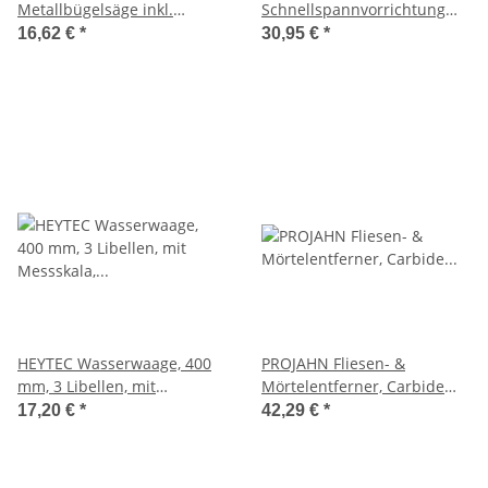
Metallbügelsäge inkl.
Schnellspannvorrichtung
Sägeblätter für Metall/Holz,
inkl. Sägeblätter, 5081610
16,62 €
*
30,95 €
*
5081612
HEYTEC Wasserwaage, 400
PROJAHN Fliesen- &
mm, 3 Libellen, mit
Mörtelentferner, Carbide
Messskala, 5081835-1
Technology, Starlock, 85mm,
17,20 €
*
42,29 €
*
1 Stück