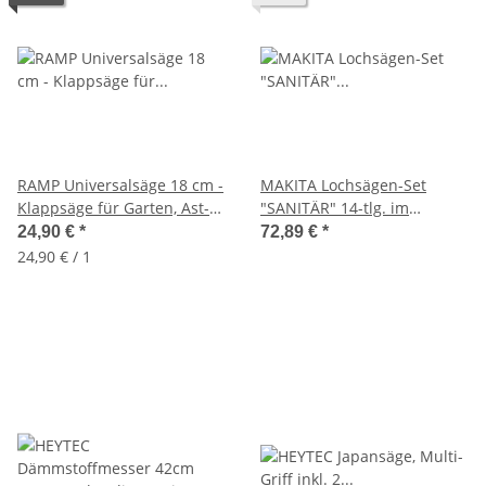
RAMP Universalsäge 18 cm -
MAKITA Lochsägen-Set
Klappsäge für Garten, Ast-
"SANITÄR" 14-tlg. im
und Baumschnitt
Metallkoffer, D-47298
24,90 €
*
72,89 €
*
24,90 € / 1