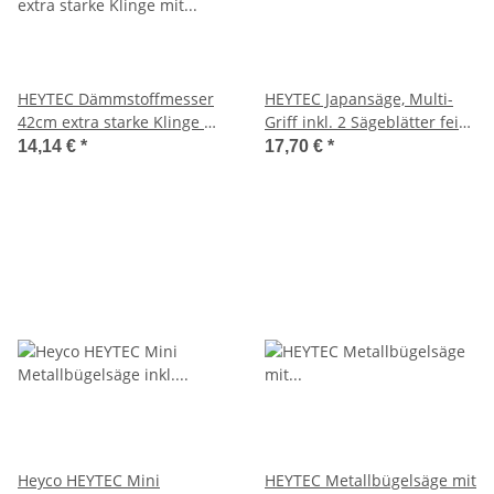
HEYTEC Dämmstoffmesser
HEYTEC Japansäge, Multi-
42cm extra starke Klinge mit
Griff inkl. 2 Sägeblätter fein
Wellenschliff, Sägeschliff
und mittel, L 320mm
14,14 €
*
17,70 €
*
Heyco HEYTEC Mini
HEYTEC Metallbügelsäge mit