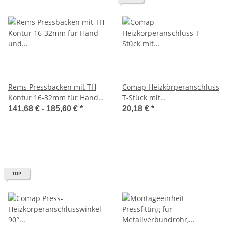
Rems Pressbacken mit TH
Comap Heizkörperanschluss
Kontur 16-32mm für Hand-
T-Stück mit
und elektrische Radial-
Presshülsen16x2-15mm, L
141,68 € -
185,60 €
*
20,18 €
*
Pressen
300 mm
TOP