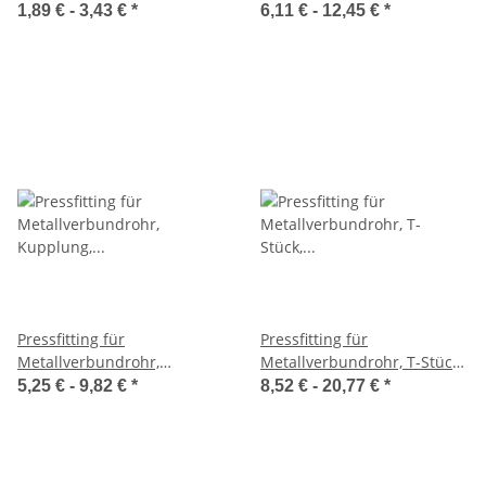
Press SKIN Visu-Control,
Kupplung reduziert, 16-
1,89 € -
3,43 €
*
6,11 € -
12,45 €
*
Messing verzinnt
32mm, Sudo Press Visu-
Control
Pressfitting für
Pressfitting für
Metallverbundrohr,
Metallverbundrohr, T-Stück,
Kupplung, 16-32mm, Sudo
gleiche Abgänge, 16-32mm
5,25 € -
9,82 €
*
8,52 € -
20,77 €
*
Press mit Visu-Control®