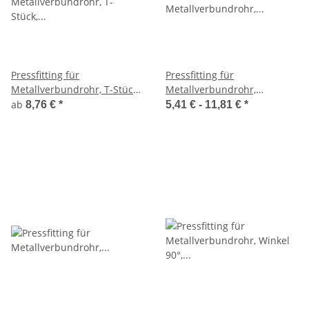
Pressfitting für
Pressfitting für
Metallverbundrohr, T-Stück,
Metallverbundrohr,
ungleiche Abgänge, 16-
Übergangsmuffe mit IG, 16-
ab
8,76 €
*
5,41 € -
11,81 €
*
32mm
32mm, 1/2-1 Zoll