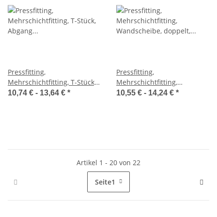
Pressfitting,
Pressfitting,
Mehrschichtfitting, T-Stück,
Mehrschichtfitting,
Abgang IG, 16-26mm, 1/2"
Wandscheibe, doppelt, IG,
10,74 € -
13,64 €
*
10,55 € -
14,24 €
*
16-20mm, 1/2 Zoll
Artikel 1 - 20 von 22
Seite
1