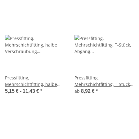
Pressfitting,
Pressfitting,
Mehrschichtfitting, halbe
Mehrschichtfitting, T-Stück,
Verschraubung,
Abgang AG, 16-32mm,
ab
5,15 € -
11,43 €
*
8,92 €
*
flachdichtend, 16-26mm,
1/2"-1"
3/4-1" IG