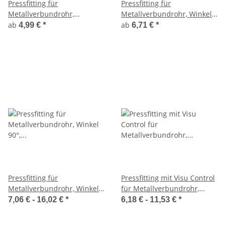
Pressfitting für
Pressfitting für
Metallverbundrohr,
Metallverbundrohr, Winkel
Übergangsnippel mit AG,
90°, AG, 16-32mm, 1/2-1"
ab
ab
4,99 €
*
6,71 €
*
16-32mm, 1/2-1"
Pressfitting für
Pressfitting mit Visu Control
Metallverbundrohr, Winkel
für Metallverbundrohr,
90°, IG, 16-32mm, 1/2-1"
Winkel 90°, I/I, 16-32mm
7,06 € -
16,02 €
*
6,18 € -
11,53 €
*