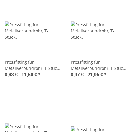
Pressfitting für
Pressfitting für
Metallverbundrohr, T-Stück,
Metallverbundrohr, T-Stück,
Mittelgang erweitert, 16-
Mittelgang reduziert, 16-
8,63 € -
11,50 €
*
8,97 € -
21,95 €
*
26mm
32mm