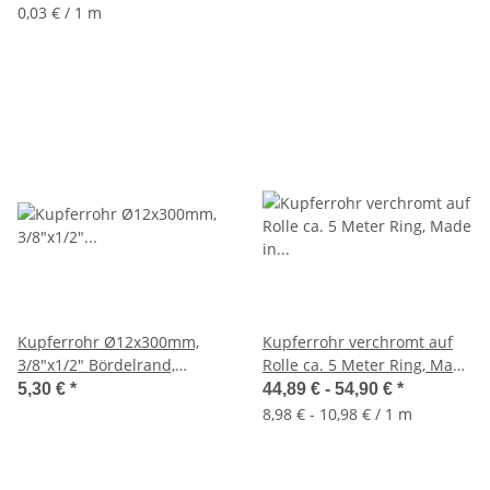
Farben
0,03 € / 1 m
Kupferrohr Ø12x300mm,
Kupferrohr verchromt auf
3/8"x1/2" Bördelrand,
Rolle ca. 5 Meter Ring, Made
chrom, gerade,
in Germany, 8-12mm
5,30 €
*
44,89 € -
54,90 €
*
Sanitärinstallation
8,98 € - 10,98 € / 1 m