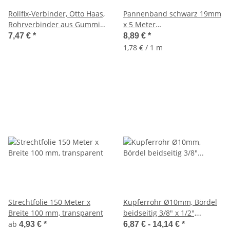
Rollfix-Verbinder, Otto Haas,
Pannenband schwarz 19mm
Rohrverbinder aus Gummi,
x 5 Meter
für Guss-, HT-, KG-Rohre,
selbstvulkanisierend
7,47 €
*
8,89 €
*
DN100
Reperaturband Dichtband
1,78 € / 1 m
Strechtfolie 150 Meter x
Kupferrohr Ø10mm, Bördel
Breite 100 mm, transparent
beidseitig 3/8" x 1/2",
gerade, 300-600mm, div.
ab
4,93 €
*
6,87 € -
14,14 €
*