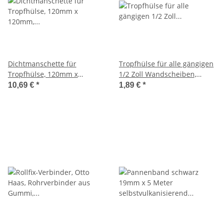
Dichtmanschette für
Tropfhülse für alle gängigen
Tropfhülse, 120mm x
1/2 Zoll Wandscheiben,
120mm, Innen Ø 28-46 mm,
Baulänge 65 mm, Ø 35 mm,
10,69 €
*
1,89 €
*
Farbe grau
Normgerechte Abdichtung