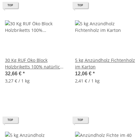
TOP
TOP
30 Kg RUF Öko Block
5 kg Anzündholz Fichtenholz
Holzbriketts 100% natürlich,
im Karton
Brennholz ofenfertig
32,66 €
*
12,06 €
*
3,27 € / 1 kg
2,41 € / 1 kg
TOP
TOP