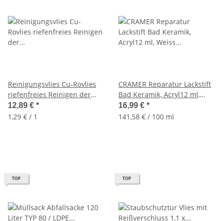
Reinigungsvlies Cu-Rovlies
CRAMER Reparatur Lackstift
riefenfreies Reinigen der
Bad Keramik, Acryl12 ml,
Lötstellen 10 Stück
Weiss Alpin 080, CRA15080
12,89 €
*
16,99 €
*
1,29 € / 1
141,58 € / 100 ml
TOP
TOP