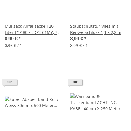
Müllsack Abfallsäcke 120
Staubschutztür Vlies mit
Liter TYP 80 / LDPE 61MY, 70
Reißverschluss 1,1 x 2,2 m
x 110cm (Rolle á 25 Beutel)
8,99 €
*
8,99 €
*
0,36 € / 1
8,99 € / 1
TOP
TOP