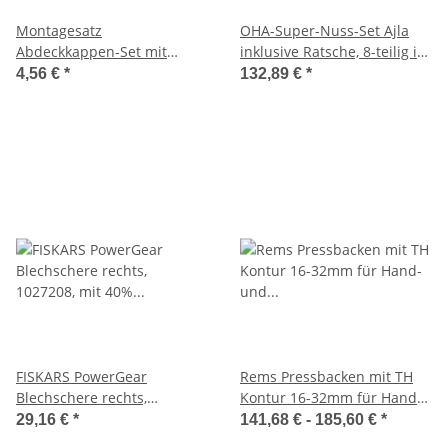
Montagesatz
OHA-Super-Nuss-Set Ajla
Abdeckkappen-Set mit
inklusive Ratsche, 8-teilig in
Gewinde, Chrom, 2-tlg mit
Blechkoffer, 7834
4,56 €
*
132,89 €
*
Edelstahlschrauben
FISKARS PowerGear
Rems Pressbacken mit TH
Blechschere rechts,
Kontur 16-32mm für Hand-
1027208, mit 40% mehr
und elektrische Radial-
29,16 €
*
141,68 € -
185,60 €
*
Kraft, L 250mm
Pressen