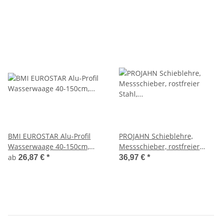
BMI EUROSTAR Alu-Profil
PROJAHN Schieblehre,
Wasserwaage 40-150cm,
Messschieber, rostfreier
laserskalierten Libellen
Stahl, Messbereich 0-
ab
26,87 €
*
36,97 €
*
150mm, PR2970