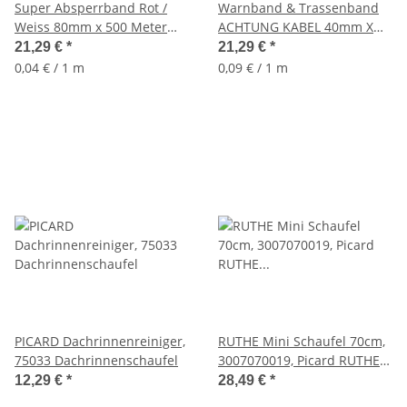
Super Absperrband Rot /
Warnband & Trassenband
Weiss 80mm x 500 Meter
ACHTUNG KABEL 40mm X
(REISSFEST) Das Original
250 Meter (GELB)
21,29 €
*
21,29 €
*
0,04 € / 1 m
0,09 € / 1 m
PICARD Dachrinnenreiniger,
RUTHE Mini Schaufel 70cm,
75033 Dachrinnenschaufel
3007070019, Picard RUTHE
Micro-Schaufel
12,29 €
*
28,49 €
*