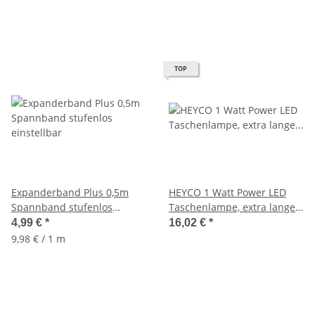
TOP
Expanderband Plus 0,5m
HEYCO 1 Watt Power LED
Spannband stufenlos
Taschenlampe, extra lange
einstellbar
Leuchtdauer, 11cm
4,99 €
*
16,02 €
*
9,98 € / 1 m