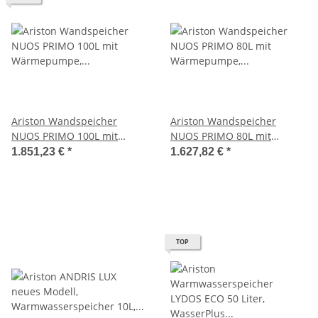
Ariston Wandspeicher
Ariston Wandspeicher
NUOS PRIMO 100L mit
NUOS PRIMO 80L mit
Wärmepumpe, EE-Klasse A,
Wärmepumpe, EE-Klasse A,
1.851,23 €
*
1.627,82 €
*
3623239
3623238
TOP