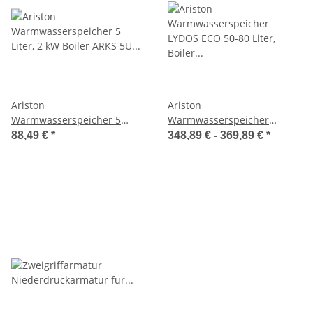
Ariston
Ariston
Warmwasserspeicher 5
Warmwasserspeicher
Liter, 2 kW Boiler ARKS 5U
LYDOS ECO 50-80 Liter,
88,49 €
*
348,89 € -
369,89 €
*
für Untertisch
Boiler oben (vormals ECO
EVO)