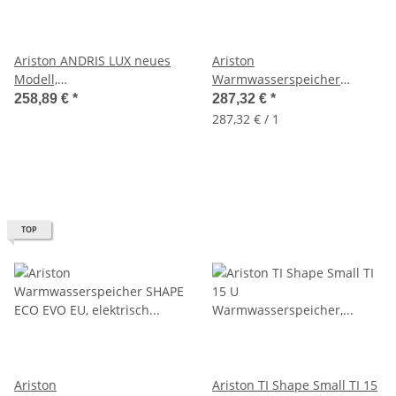
Ariston ANDRIS LUX neues
Ariston
Modell,
Warmwasserspeicher
Warmwasserspeicher 10L,
LYDOS ECO 50 Liter,
258,89 €
*
287,32 €
*
Boiler, Untertisch, 3100361
WasserPlus Technologie
287,32 € / 1
TOP
Ariston
Ariston TI Shape Small TI 15