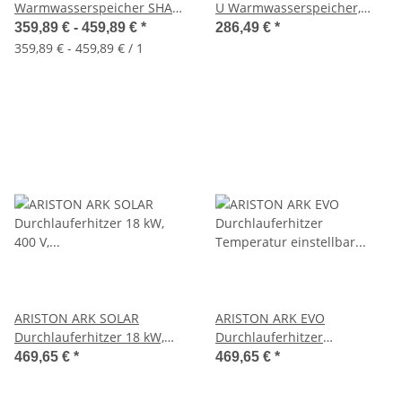
Warmwasserspeicher SHAPE
U Warmwasserspeicher,
ECO EVO EU, elektrisch
Untertisch, 877128
359,89 € -
459,89 €
*
286,49 €
*
druckfest
359,89 € - 459,89 € / 1
ARISTON ARK SOLAR
ARISTON ARK EVO
Durchlauferhitzer 18 kW,
Durchlauferhitzer
400 V, Temperatur
Temperatur einstellbar 18-
469,65 €
*
469,65 €
*
einstellbar
27 kW, 400 V, 3830008