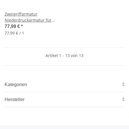
Zweigriffarmatur
Niederdruckarmatur für
Übertischspeicher, Boiler
77,99 €
*
77,99 € / 1
Artikel 1 - 13 von 13
Kategorien
Hersteller