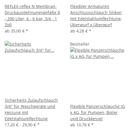
REFLEX reflex N Membran-
Flexibler Armaturen
Druckausdehnungsgefäße 8
Anschlussschlauch Silikon
- 200 Liter, 4 - 6 bar, 3/4 - 1
mit Edelstahlumflechtung,
Zoll
Überwurf x Überwurf
ab
35,00 €
*
ab
4,28 €
*
Bestseller
Sicherheits Zulaufschlauch
3/4" für Waschgeräte und
Flexible Panzerschläuche IG
Heizung mit
x AG, für Pumpen, Boiler
Edelstahlumflechtung
und Druckkessel
17,20 € -
29,90 €
*
ab
10,78 €
*