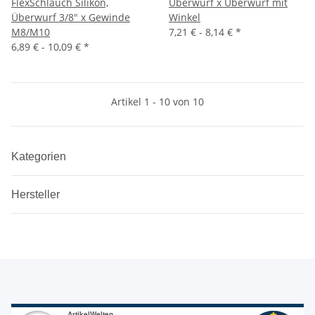
FlexSchlauch Silikon,
Überwurf x Überwurf mit
Überwurf 3/8" x Gewinde
Winkel
M8/M10
7,21 € -
8,14 €
*
6,89 € -
10,09 €
*
Artikel 1 - 10 von 10
Kategorien
Hersteller