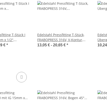
fitting T-Stück I
Edelstahl Pressfitting T-Stück,
Edelst
m x 1/2",
FRABOPRESS 316V, V-Kontur,
Überg
6V, V-Kontur,
DVGW
FRABO
39 €
*
13,05 € -
20,65 €
*
10,24
DVG