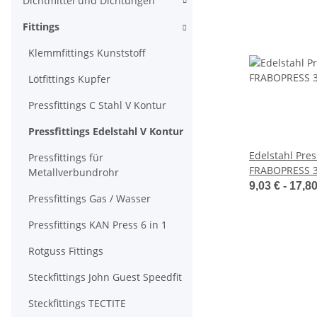
Dichtmittel und Dichtungen
Fittings
Klemmfittings Kunststoff
Lötfittings Kupfer
Pressfittings C Stahl V Kontur
Pressfittings Edelstahl V Kontur
Edelstahl Pres
Pressfittings für
FRABOPRESS 3
Metallverbundrohr
I/A, V-Kontur
9,03 € -
17,8
Pressfittings Gas / Wasser
Pressfittings KAN Press 6 in 1
Rotguss Fittings
Steckfittings John Guest Speedfit
Steckfittings TECTITE