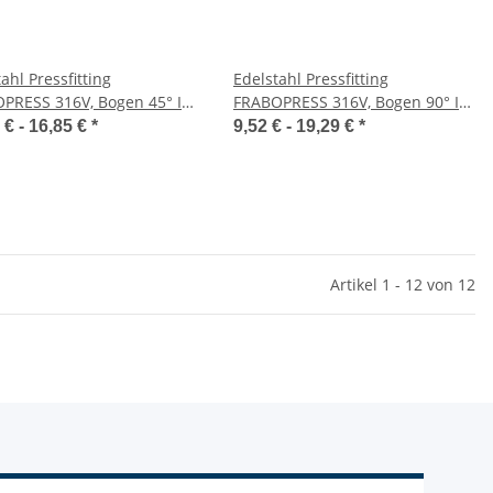
ahl Pressfitting
Edelstahl Pressfitting
PRESS 316V, Bogen 45° I/I,
FRABOPRESS 316V, Bogen 90° I/I,
tur, DVGW
V-Kontur, DVGW
 € -
16,85 €
*
9,52 € -
19,29 €
*
Artikel 1 - 12 von 12