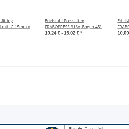
sfitting
Edelstahl Pressfitting
Edelst
I mit IG 15mm x
FRABOPRESS 316V, Bogen 45°
FRABO
ESS, V-Kontur
I/A, V-Kontur, DVGW
V-Kon
10,24 € -
16,02 €
*
10,00