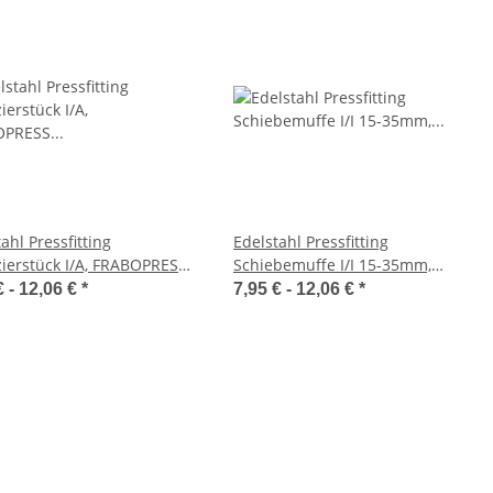
ahl Pressfitting
Edelstahl Pressfitting
ierstück I/A, FRABOPRESS
Schiebemuffe I/I 15-35mm,
 V-Kontur, DVGW
FRABOPRESS 316V, V-Kontur,
€ -
12,06 €
*
7,95 € -
12,06 €
*
DVGW