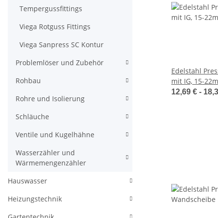
Tempergussfittings
Viega Rotguss Fittings
Viega Sanpress SC Kontur
Problemlöser und Zubehör
Edelstahl Press
Rohbau
mit IG, 15-22m
FRABOPRESS 31
12,69 € -
18,
Rohre und Isolierung
DVGW
Schläuche
Ventile und Kugelhähne
Wasserzähler und
Wärmemengenzähler
Hauswasser
Heizungstechnik
Gartentechnik