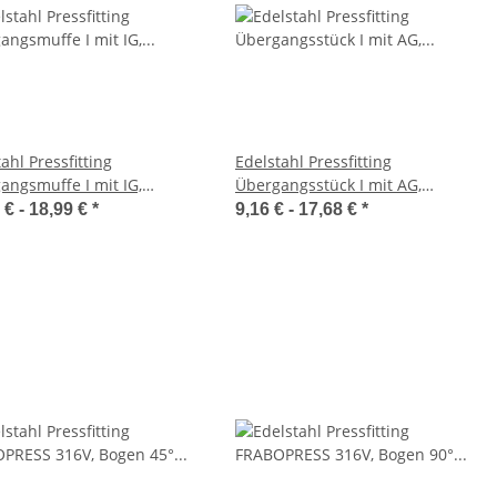
ahl Pressfitting
Edelstahl Pressfitting
angsmuffe I mit IG,
Übergangsstück I mit AG,
PRESS 316V, V-Kontur,
FRABOPRESS 316V, V-Kontur,
 € -
18,99 €
*
9,16 € -
17,68 €
*
W
DVGW