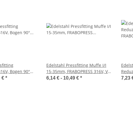
sfitting
Edelstahl Pressfitting Muffe I/I
Edelst
16V, Bogen 90°
15-35mm, FRABOPRESS 316V, V-
Reduz
, DVGW
Kontur, DVGW
316V,
0 €
*
6,14 € -
10,49 €
*
7,23 