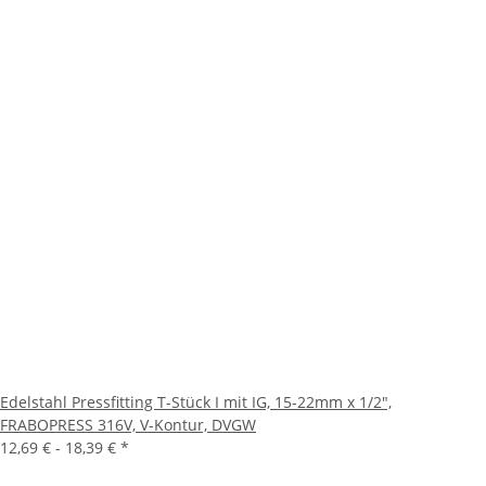
Edelstahl Pressfitting T-Stück I mit IG, 15-22mm x 1/2",
FRABOPRESS 316V, V-Kontur, DVGW
12,69 € -
18,39 €
*