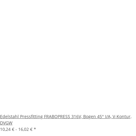
Edelstahl Pressfitting FRABOPRESS 316V, Bogen 45° I/A, V-Kontur,
DVGW
10,24 € -
16,02 €
*