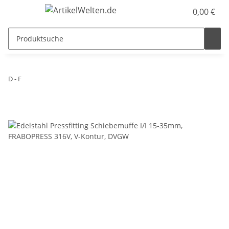
0,00 €
D - F