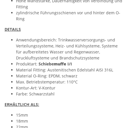
Hohe Wandstärke, Dauerhaftigkeit von Verbindung und
Fitting
zylindrische Führungsschienen vor und hinter dem O-
Ring
DETAILS
Anwendungsbereich: Trinkwasserversorgungs- und
Verteilungssysteme, Heiz- und Kühlsysteme, Systeme
für aufbereitetes Wasser und Regenwasser,
Druckluftsysteme und Brandschutzsysteme
Produktart:
Schiebe
muffe
I/I
Material Fitting: Austenitischen Edelstahl AISI 316L
Material O-Ring: EPDM, schwarz
Max. Betriebstemperatur: 110°C
Kontur-Art: V-Kontur
Farbe: Schwarzstahl
ERHÄLTLICH ALS:
15mm
18mm
22mm