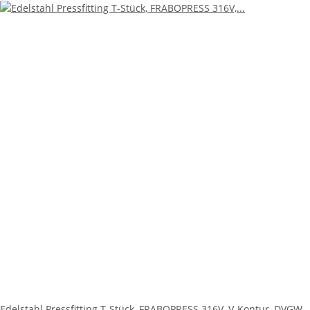
Edelstahl Pressfitting T-Stück, FRABOPRESS 316V, V-Kontur, DVGW