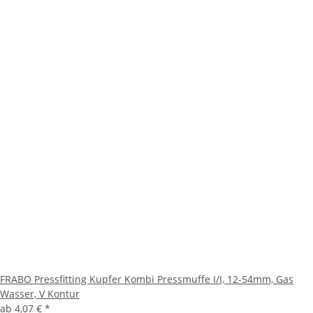
FRABO Pressfitting Kupfer Kombi Pressmuffe I/I, 12-54mm, Gas
Wasser, V Kontur
ab
4,07 €
*