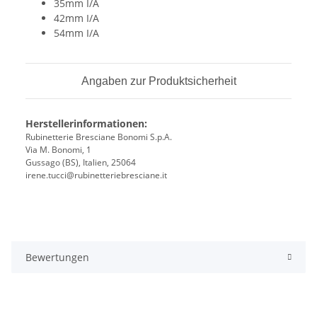
35mm I/A
42mm I/A
54mm I/A
Angaben zur Produktsicherheit
Herstellerinformationen:
Rubinetterie Bresciane Bonomi S.p.A.
Via M. Bonomi, 1
Gussago (BS), Italien, 25064
irene.tucci@rubinetteriebresciane.it
Bewertungen