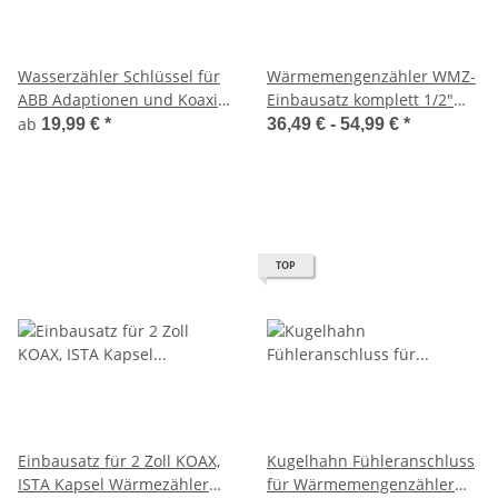
Wasserzähler Schlüssel für
Wärmemengenzähler WMZ-
ABB Adaptionen und Koaxial
Einbausatz komplett 1/2"
Systeme, Adapter,
Qn0,6 - 1" Qn2,5 inkl.
ab
19,99 €
*
36,49 € -
54,99 €
*
Hebelschlüssel, Stecknuss
Spülrohr
TOP
Einbausatz für 2 Zoll KOAX,
Kugelhahn Fühleranschluss
ISTA Kapsel Wärmezähler
für Wärmemengenzähler