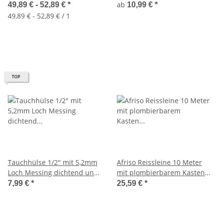
110mm - 130mm
1/2 Zoll -2 Zoll
ab
49,89 € -
52,89 €
*
10,99 €
*
49,89 € - 52,89 € / 1
TOP
Tauchhülse 1/2" mit 5,2mm
Afriso Reissleine 10 Meter
Loch Messing dichtend und
mit plombierbarem Kasten
Plombierbar
für Schnellschlussventile
7,99 €
*
25,59 €
*