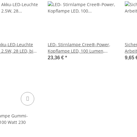
kku-LED-Leuchte
LED- Stirnlampe Cree®-Power,
Siche
 2.5W, 28 LED, bis
Kopflampe LED, 100 Lumen,
Arbei
412
weiss / rot, Winkel variabel
Zigar
23,36 €
*
9,65 