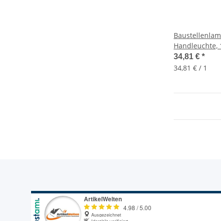
Baustellenla
Handleuchte, 
Hängelampe, 
34,81 €
*
34,81 € / 1