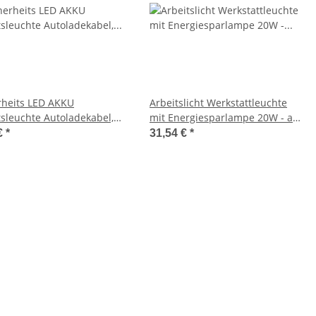
rheits LED AKKU
Arbeitslicht Werkstattleuchte
tsleuchte Autoladekabel,
mit Energiesparlampe 20W - as
etten Anzünder Adapter
Schwabe
€
*
31,54 €
*