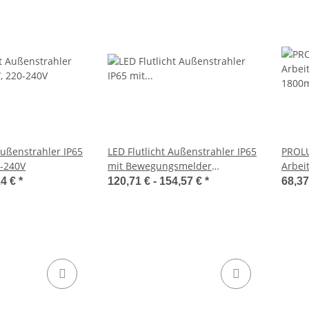
Außenstrahler IP65
LED Flutlicht Außenstrahler IP65
PROL
0-240V
mit Bewegungsmelder
Arbei
30W/50W, 220-240VAC
1800
14 €
*
120,71 € -
154,57 €
*
68,3