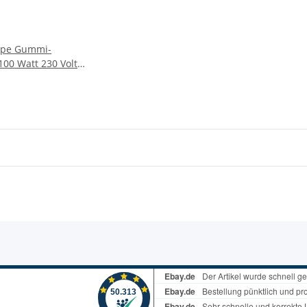
mpe Gummi-
100 Watt 230 Volt
47250