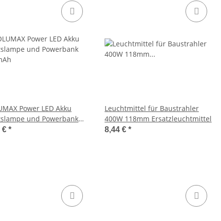
UMAX Power LED Akku
Leuchtmittel für Baustrahler
tslampe und Powerbank
400W 118mm Ersatzleuchtmittel
mAh
7 €
*
8,44 €
*