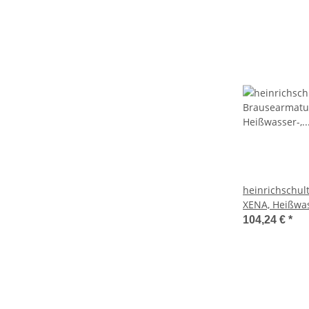
heinrichschul
XENA, Heißwas
Durchflussbeg
104,24 €
*
DVGW