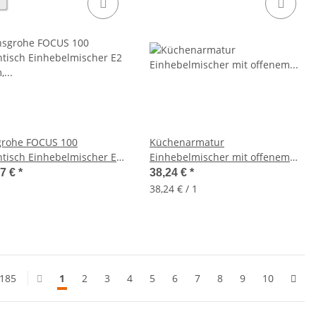
rohe FOCUS 100
Küchenarmatur
tisch Einhebelmischer E2
Einhebelmischer mit offenem
, 31607000
Bügelgriff, chrom
17 €
*
38,24 €
*
38,24 € / 1
 185
1
2
3
4
5
6
7
8
9
10