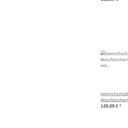
Ausladung 2
heinrichschul
Waschtischar
mit Ablaufgar
149,89 €
*