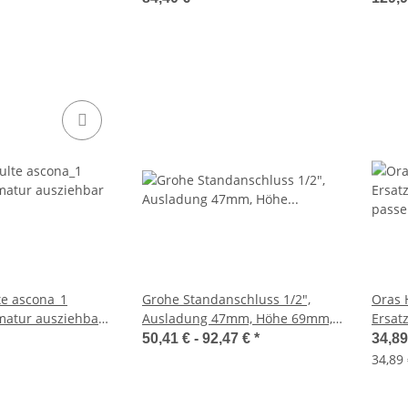
50mm
te ascona_1
Grohe Standanschluss 1/2",
Oras 
matur ausziehbar
Ausladung 47mm, Höhe 69mm,
Ersat
nitur, 51026
12030000
passe
50,41 € -
92,47 €
*
34,8
34,89 