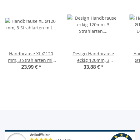
Handbrause XL Ø120
Design Handbrause
Ha
mm, 3 Strahlarten mit
eckig 120mm, 3
Ø1
Druckknopftechnik,
Strahlarten,
Dusc
23,99 €
*
33,88 €
*
barrierefrei
vollverchomt, mit
Knopfumstellung