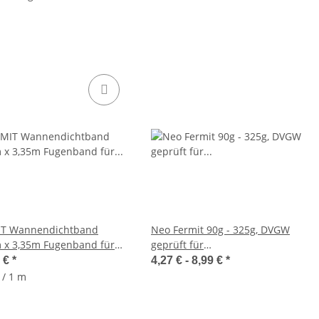
IT Wannendichtband
Neo Fermit 90g - 325g, DVGW
x 3,35m Fugenband für
geprüft für
hwanne od. Badewanne
Gewindeverbindungen mit Hanf
9 €
*
4,27 € -
8,99 €
*
 / 1 m