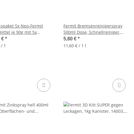
nspaket 5x Neo-Fermit
Fermit Bremsenreinigerspray
ittel je 90g mit 5x
500ml Dose, Schnellreiniger,
ollen je 80g
acetonfrei
5 €
*
5,80 €
*
 / 1
11,60 € / 1 l