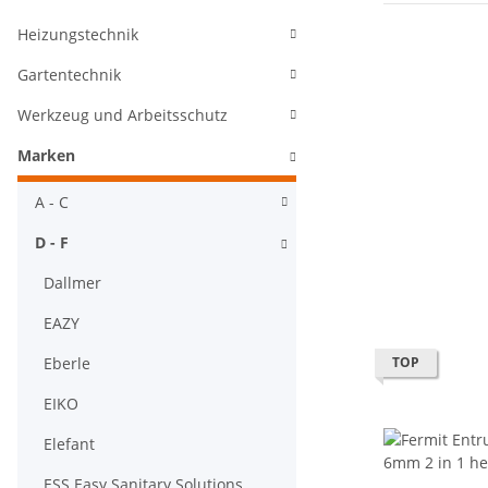
Heizungstechnik
Gartentechnik
Werkzeug und Arbeitsschutz
Marken
A - C
D - F
Dallmer
EAZY
Eberle
TOP
EIKO
Elefant
ESS Easy Sanitary Solutions