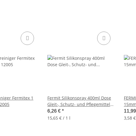
iniger Fermitex 1
Fermit Silikonspray 400ml Dose
FERM
12005
Gleit-, Schutz- und Pflegemittel
15mm 
für Kunststoff
Dusc
6,26 €
*
11,9
15,65 € / 1 l
3,58 €