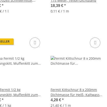
 70265 Schmiermitte,
175 Meter, Teflon-Dichtband
nspray,
€
*
18,39 €
*
€ / 1 l
0,11 € / 1 m
SELLER
Fermit 1/2 kg
Fermit Kittschnur 8 x 200mm
ungskitt, Muffenkitt zum
Dichtmasse für Heiß- Kaltwasser
hten, in Dose
bis 100°C
€
*
4,28 €
*
€ / 1 kg
21,40 € / 1 m