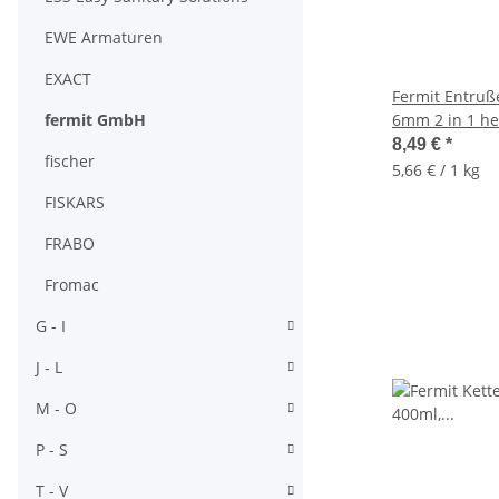
EWE Armaturen
EXACT
Fermit Entruße
fermit GmbH
6mm 2 in 1 hei
gleichzeitig
8,49 €
*
fischer
5,66 € / 1 kg
FISKARS
FRABO
Fromac
G - I
J - L
M - O
P - S
T - V