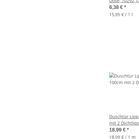
Dose, 70292, c
Rückstände
6,38 €
*
15,95 € / 1 l
Duschtür Lip
mit 2 Dichtli
für 6-8mm Gla
18,99 €
*
18,99 € / 1 m