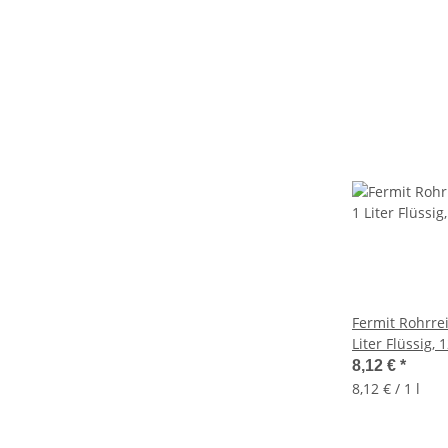
Fermit Rohrre
Liter Flüssig, 
8,12 €
*
8,12 € / 1 l