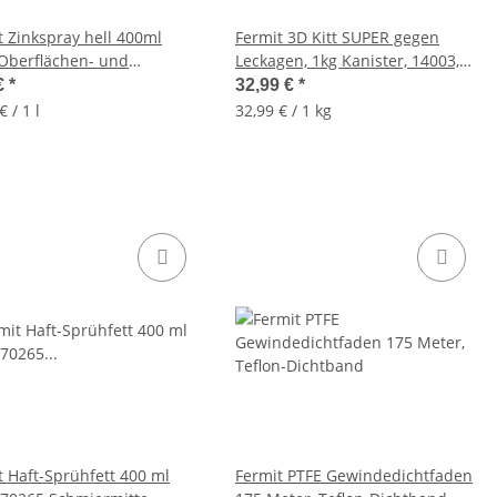
t Zinkspray hell 400ml
Fermit 3D Kitt SUPER gegen
Oberflächen- und
Leckagen, 1kg Kanister, 14003,
sionsschutz
vielseitig und sicher
€
*
32,99 €
*
€ / 1 l
32,99 € / 1 kg
t Haft-Sprühfett 400 ml
Fermit PTFE Gewindedichtfaden