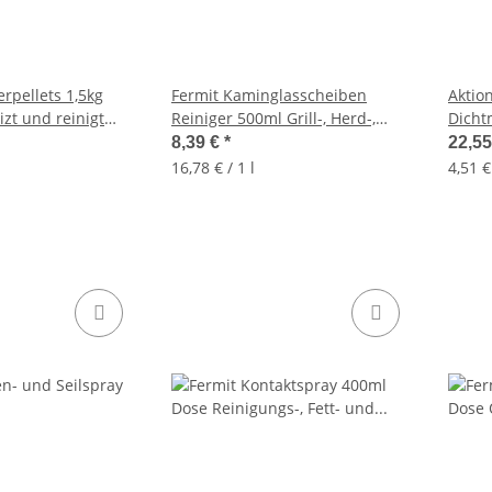
rpellets 1,5kg
Fermit Kaminglasscheiben
Aktio
zt und reinigt
Reiniger 500ml Grill-, Herd-,
Dichtm
Backofenreiniger
Hanfr
8,39 €
*
22,5
16,78 € / 1 l
4,51 €