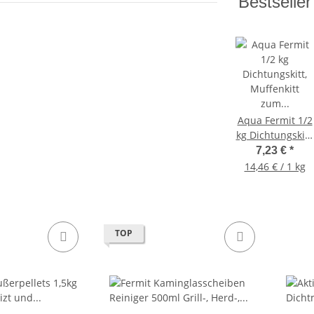
Bestseller
Aqua Fermit 1/2
kg Dichtungskitt,
Muffenkitt zum
7,23 €
*
Abdichten, in
14,46 € / 1 kg
Dose
TOP