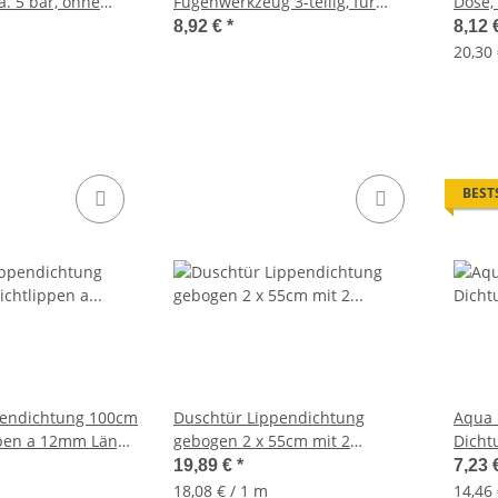
a. 5 bar, ohne
Fugenwerkzeug 3-teilig, für
Dose,
dauerhaft schöne Fugen
Kette
8,92 €
*
8,12 
20,30 
BEST
pendichtung 100cm
Duschtür Lippendichtung
Aqua 
ppen a 12mm Länge
gebogen 2 x 55cm mit 2
Dicht
sstärke
Dichtlippen für 6-8mm
Abdic
19,89 €
*
7,23 
Glasstärke
18,08 € / 1 m
14,46 