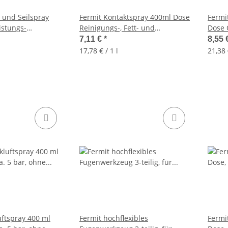
 und Seilspray
Fermit Kontaktspray 400ml Dose
Fermi
istungs-
Reinigungs-, Fett- und
Dose 
off, transparent
Pflegemittel
Korro
7,11 €
*
8,55 
17,78 € / 1 l
21,38 
uftspray 400 ml
Fermit hochflexibles
Fermi