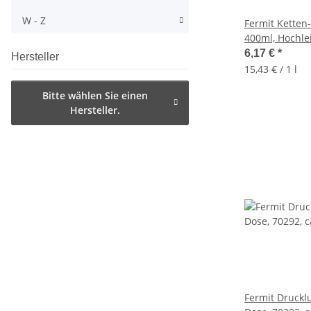
W - Z
Fermit Ketten-
400ml, Hochle
Haftschmierst
6,17 €
*
Hersteller
15,43 € / 1 l
Bitte wählen Sie einen
Hersteller.
Fermit Druckl