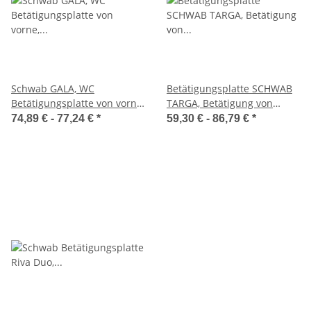
Schwab GALA, WC
Betätigungsplatte SCHWAB
Betätigungsplatte von vorne,
TARGA, Betätigung von
Start-/Stopp Inkl.
vorn/oben, 2-Mengen-
74,89 € -
77,24 €
*
59,30 € -
86,79 €
*
Montagerahmen
Spülung, 227x170mm