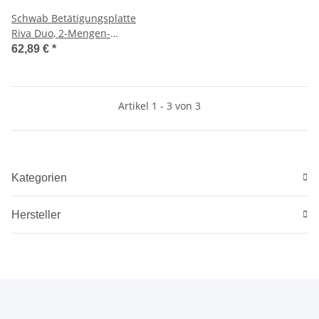
Schwab Betätigungsplatte
Riva Duo, 2-Mengen-
Spülung, inkl.
62,89 €
*
Befestigungsmaterial, weiß,
sehr beständig
Artikel 1 - 3 von 3
Kategorien
Hersteller