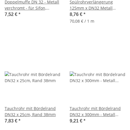
Doppelmuffe DN 32 - Metall
Spülrohrverlängerung
verchromt - für Sifon,
125mm x DN32 Metall
Spülrohr, Verstellrohr,
verchromt, zu Verstell-,
7,52 €
*
8,76 €
*
Tauchrohr
Abgangsrohren
70,08 € / 1 m
Tauchrohr mit Bördelrand
Tauchrohr mit Bördelrand
DN32 x 25cm, Rand 38mm
DN32 x 300mm - Metall
verchromt
7,83 €
*
9,21 €
*