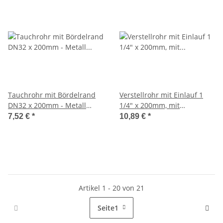
Tauchrohr mit Bördelrand
Verstellrohr mit Einlauf 1
DN32 x 200mm - Metall
1/4" x 200mm, mit
verchromt
Verschraubung, Kunststoff
7,52 €
*
10,89 €
*
verchromt
Artikel 1 - 20 von 21
Seite
1