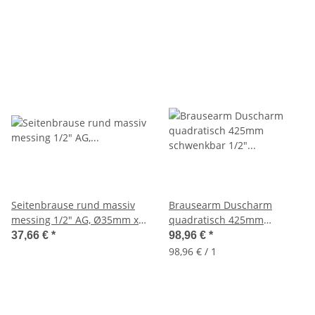
Knopfumstellung
Seitenbrause rund massiv
Brausearm Duscharm
messing 1/2" AG, Ø35mm x
quadratisch 425mm
60mm, Massagedüse
schwenkbar 1/2" Anschluss
37,66 €
*
98,96 €
*
98,96 € / 1