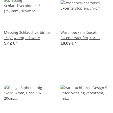
Messing Schlauchverbinder
Waschbeckenstöpsel,
1" (25,4mm), schwere
Excenterstopfen, chrom,
Ausführung,
großer Durchmesser Ø
5,42 €
*
10,89 €
*
Schlauchröhrchen
62mm, Ventilabdeckung