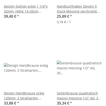
Design Siphon eckig 1 1/4"x
Handtuchhaken Design 5
32mm, Höhe 14-20cm,
Stück Messing verchromt,
verchromt
mit Schraubgewinde
39,40 €
*
25,89 €
*
5,18 € / 1
Design Handbrause eckig
Seitenbrause quadratisch
120mm, 3 Strahlarten,
massiv messing 1/2" AG, 35
vollverchomt, mit
x 35mm, Massagedüse
33,88 €
*
35,34 €
*