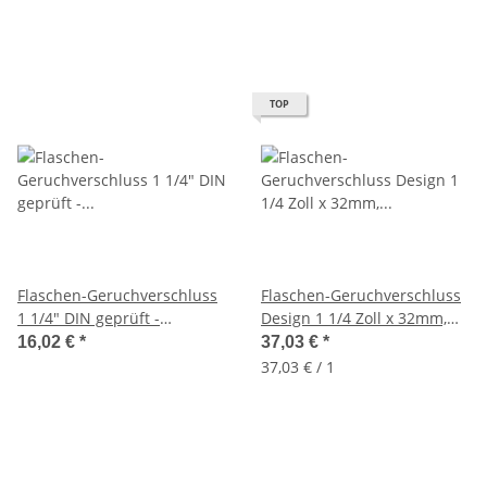
TOP
Flaschen-Geruchverschluss
Flaschen-Geruchverschluss
1 1/4" DIN geprüft -
Design 1 1/4 Zoll x 32mm,
verchromt
Metall, langer Abgang
16,02 €
*
37,03 €
*
37,03 € / 1