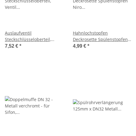
Auslaufventil
Hahnlochstopfen
Steckschlüsseloberteil,
Deckrosette Spülenstopfen
Ventil Oberteil 1/2" inkl.
Niro Ø 42 mm verchromt
7,52 €
*
4,99 €
*
Schlüssel