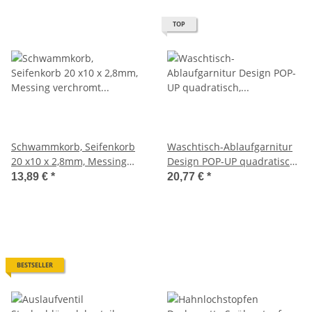
TOP
Schwammkorb, Seifenkorb
Waschtisch-Ablaufgarnitur
20 x10 x 2,8mm, Messing
Design POP-UP quadratisch,
verchromt inkl. Befestigung
massiv, verchromt 1 1/4"
13,89 €
*
20,77 €
*
BESTSELLER