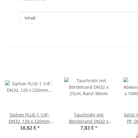
Produkteigenschaft
Wert
Inhalt:
Siphon PLUS 1 1/4",
Tauchrohr mit
Valsir
DN32, 120 x 220mm,
Bördelrand DN32 x
PP, 
Waschtischsiphon,
25cm, Rand 38mm
HTEM 
16,62 €
*
7,83 €
*
Geruchverschluss
2