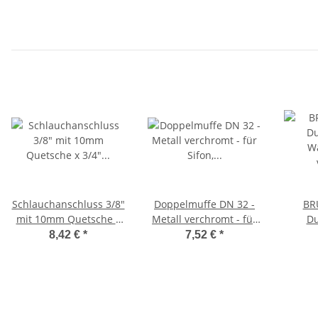
Schlauchanschluss 3/8"
Doppelmuffe DN 32 -
BRU
mit 10mm Quetsche x
Metall verchromt - für
Du
3/4" AG, verchromt
Sifon, Spülrohr,
W
8,42 €
*
7,52 €
*
Verstellrohr, Tauchrohr