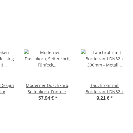
chrom
Design
Moderner Duschkorb,
Tauchrohr mit
sing
Seifenkorb, Fünfeck,
Bördelrand DN32 x
mit
inkludierter
300mm - Metall
57,94 €
*
9,21 €
*
inde
Glasabzieher,
verchromt
Eckduschkorb