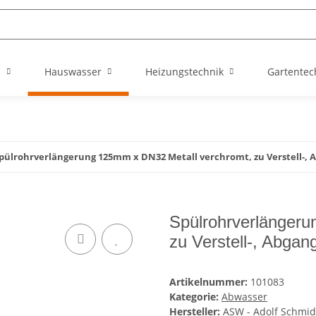
n
Hauswasser
Heizungstechnik
Gartentec
pülrohrverlängerung 125mm x DN32 Metall verchromt, zu Verstell-,
Spülrohrverlängeru
zu Verstell-, Abgan
Artikelnummer:
101083
Kategorie:
Abwasser
Hersteller:
ASW - Adolf Schmid