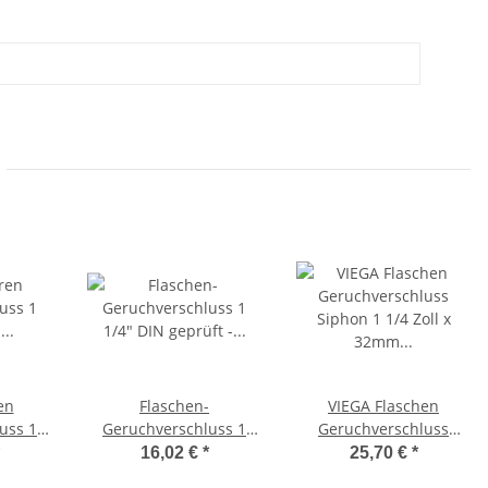
en
Flaschen-
VIEGA Flaschen
uss 1
Geruchverschluss 1
Geruchverschluss
chromt,
1/4" DIN geprüft -
Siphon 1 1/4 Zoll x
16,02 €
*
25,70 €
*
11
verchromt
32mm Modell 5753,