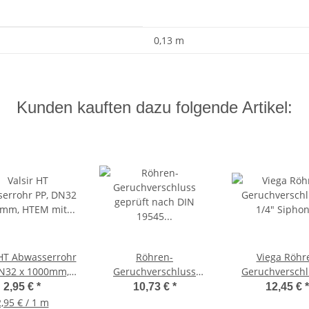
0,13 m
Kunden kauften dazu folgende Artikel:
 HT Abwasserrohr
Röhren-
Viega Röhr
DN32 x 1000mm,
Geruchverschluss
Geruchverschl
mit einseitiger
geprüft nach DIN 19545
1/4" Siphon ver
2,95 €
*
10,73 €
*
12,45 €
*
Muffe
- 1 1/4" - chrom
Modell: 56
,95 € / 1 m