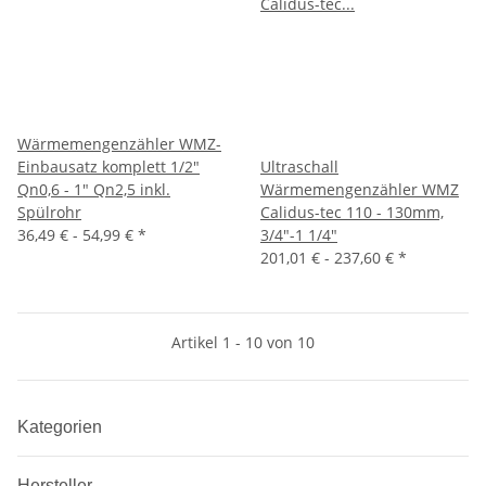
Wärmemengenzähler WMZ-
Einbausatz komplett 1/2"
Ultraschall
Qn0,6 - 1" Qn2,5 inkl.
Wärmemengenzähler WMZ
Spülrohr
Calidus-tec 110 - 130mm,
36,49 € -
54,99 €
*
3/4"-1 1/4"
201,01 € -
237,60 €
*
Artikel 1 - 10 von 10
Kategorien
Hersteller