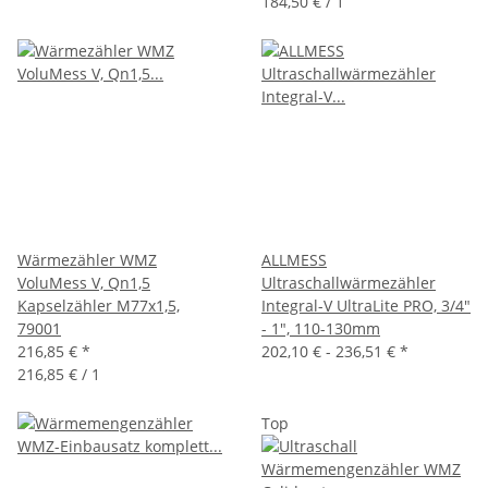
184,50 € / 1
Wärmezähler WMZ
ALLMESS
VoluMess V, Qn1,5
Ultraschallwärmezähler
Kapselzähler M77x1,5,
Integral-V UltraLite PRO, 3/4"
79001
- 1", 110-130mm
216,85 €
*
202,10 € -
236,51 €
*
216,85 € / 1
Top