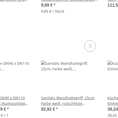
ich
Gummi 19mm Ausführung
Kopfb
9,89 €
*
111,
9,89 € / Stück
 DN90 x DN110
Sanitäts Wandhaltegriff, 25cm,
Küch
t Rückspülstop
Farbe weiß, rutschfeste
Einhe
en
Oberfläche
Bügel
29 €
*
92,92 €
*
38,2
 € / 1
38,24 