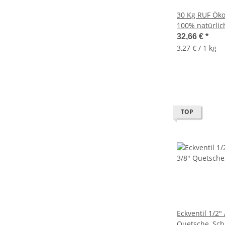
30 Kg RUF Öko
100% natürlic
ofenfertig
32,66 €
*
3,27 € / 1 kg
TOP
Eckventil 1/2"
Quetsche, Sch