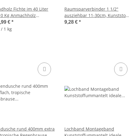
dholz Fichte im 40 Liter
Raumsparverbinder 1 1/2"
10 Kg Anmachholz
ausziehbar 11-30cm, Kunststoff
rtig
weiss
,99 €
*
9,28 €
*
 / 1 kg
dusche rund 400mm extra
Lochband Montageband
, tropische Regenbrause
Kunststoffummantelt ideale