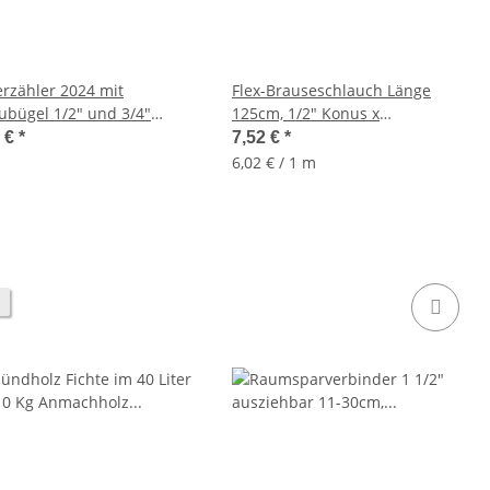
rzähler 2024 mit
Flex-Brauseschlauch Länge
ubügel 1/2" und 3/4"
125cm, 1/2" Konus x
luss im Set
1/2"Überwurf, Kunststoff,
9 €
*
7,52 €
*
Standard
6,02 € / 1 m