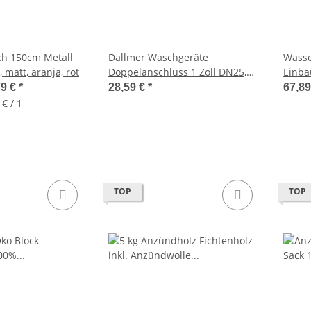
ch 150cm Metall
Dallmer Waschgeräte
Wasse
, matt, aranja, rot
Doppelanschluss 1 Zoll DN25,
Einba
weiss Schlauchtülle,
Ansch
79 €
*
28,59 €
*
67,8
Rückflusssicherung
 € / 1
TOP
TOP