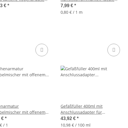
rause
Montagehilfe 19mm x 10 Meter
53 €
*
7,99 €
*
schwarz
0,80 € / 1 m
enarmatur
Gefäßfüller 400ml mit
belmischer mit offenem
Anschlussadapter für
griff, chrom
Ausdehnungsgefäße
4 €
*
43,92 €
*
€ / 1
10,98 € / 100 ml