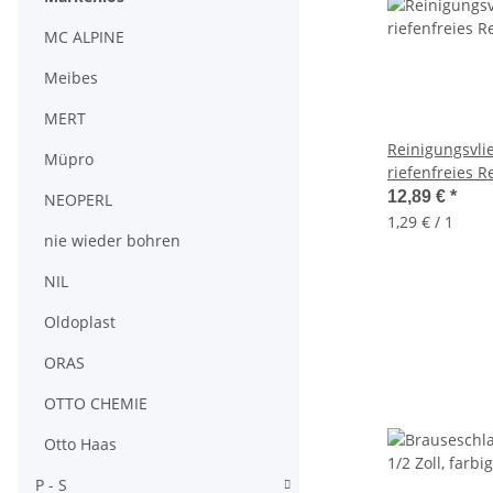
MC ALPINE
Meibes
MERT
Reinigungsvli
Müpro
riefenfreies R
Lötstellen 10 
12,89 €
*
NEOPERL
1,29 € / 1
nie wieder bohren
NIL
Oldoplast
ORAS
OTTO CHEMIE
Otto Haas
P - S