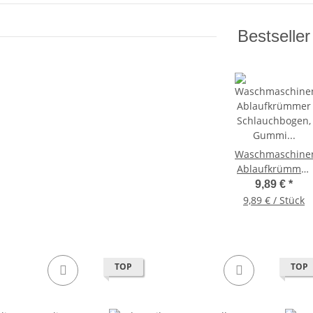
Bestseller
Waschmaschine
Ablaufkrümmer
Schlauchbogen,
9,89 €
*
Gummi 19mm
9,89 € / Stück
Ausführung
TOP
TOP