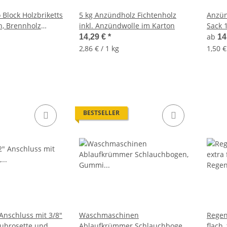
 Block Holzbriketts
5 kg Anzündholz Fichtenholz
Anzün
h, Brennholz
inkl. Anzündwolle im Karton
Sack 
ofenfe
ab
14,29 €
*
14
2,86 € / 1 kg
1,50 €
BESTSELLER
 Anschluss mit 3/8"
Waschmaschinen
Regen
ubrosette und
Ablaufkrümmer Schlauchbogen,
flach