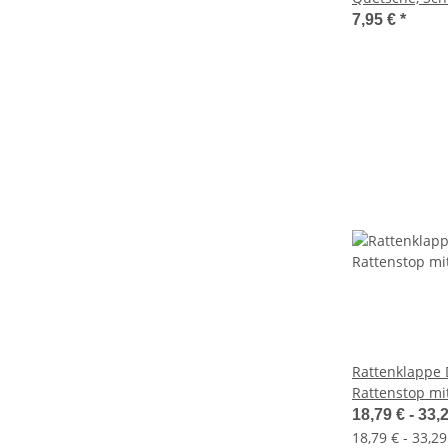
Längenausgle
7,95 €
*
Rattenklappe
Rattenstop mi
zum Nachrüst
18,79 € -
33,
18,79 € - 33,29