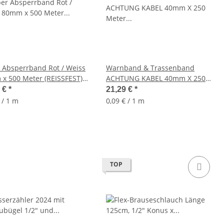
 Absperrband Rot / Weiss
Warnband & Trassenband
x 500 Meter (REISSFEST)
ACHTUNG KABEL 40mm X 250
riginal
Meter (GELB)
9 €
*
21,29 €
*
 / 1 m
0,09 € / 1 m
TOP