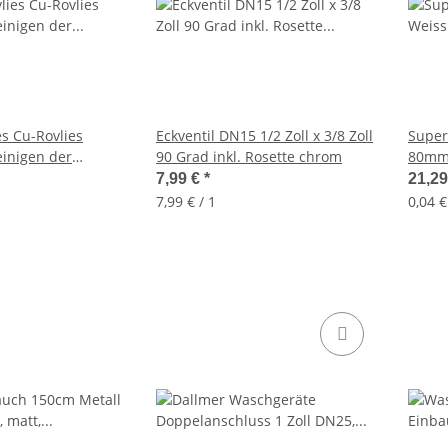
es Cu-Rovlies
Eckventil DN15 1/2 Zoll x 3/8 Zoll
Super
einigen der
90 Grad inkl. Rosette chrom
80mm 
Stück
Das O
7,99 €
*
21,2
7,99 € / 1
0,04 €