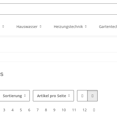
n
Hauswasser
Heizungstechnik
Gartentec
os
Sortierung
Artikel pro Seite
3
4
5
6
7
8
9
10
11
12