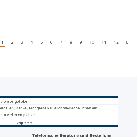
1
2
3
4
5
6
7
8
9
10
11
12
Telefonische Beratung und Bestellung