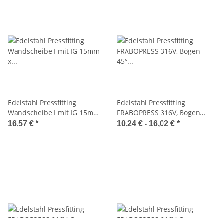
Edelstahl Pressfitting
Edelstahl Pressfitting
Wandscheibe I mit IG 15mm
FRABOPRESS 316V, Bogen
x 1/2", FRABOPRESS, V-
45° I/A, V-Kontur, DVGW
16,57 €
*
10,24 € -
16,02 €
*
Kontur