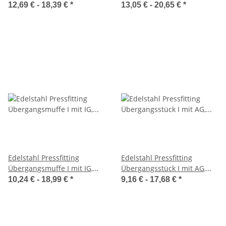
1/2", FRABOPRESS 316V, V-
Kontur, DVGW
12,69 € -
18,39 €
*
13,05 € -
20,65 €
*
Kontur, DVGW
Edelstahl Pressfitting
Edelstahl Pressfitting
Übergangsmuffe I mit IG,
Übergangsstück I mit AG,
FRABOPRESS 316V, V-Kontur,
FRABOPRESS 316V, V-Kontur,
10,24 € -
18,99 €
*
9,16 € -
17,68 €
*
DVGW
DVGW