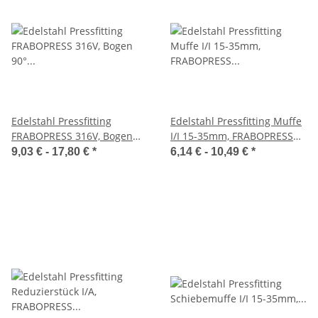
Edelstahl Pressfitting
Edelstahl Pressfitting Muffe
FRABOPRESS 316V, Bogen
I/I 15-35mm, FRABOPRESS
90° I/A, V-Kontur, DVGW
316V, V-Kontur, DVGW
9,03 € -
17,80 €
*
6,14 € -
10,49 €
*