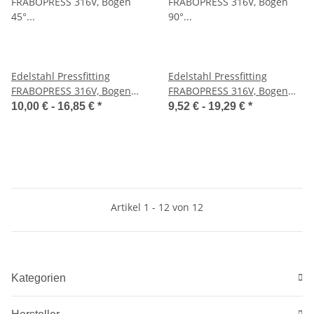
Edelstahl Pressfitting
Edelstahl Pressfitting
FRABOPRESS 316V, Bogen
FRABOPRESS 316V, Bogen
45° I/I, V-Kontur, DVGW
90° I/I, V-Kontur, DVGW
10,00 € -
16,85 €
*
9,52 € -
19,29 €
*
Artikel 1 - 12 von 12
Kategorien