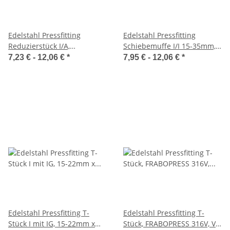
Edelstahl Pressfitting
Edelstahl Pressfitting
Reduzierstück I/A,
Schiebemuffe I/I 15-35mm,
FRABOPRESS 316V, V-Kontur,
FRABOPRESS 316V, V-Kontur,
7,23 € -
12,06 €
*
7,95 € -
12,06 €
*
DVGW
DVGW
Edelstahl Pressfitting T-
Edelstahl Pressfitting T-
Stück I mit IG, 15-22mm x
Stück, FRABOPRESS 316V, V-