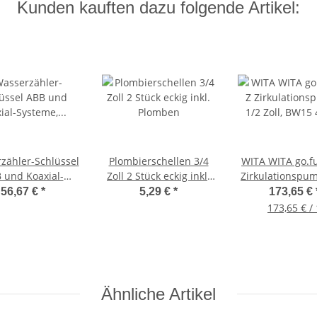
Kunden kauften dazu folgende Artikel:
zähler-Schlüssel
Plombierschellen 3/4
WITA WITA go.f
 und Koaxial-
Zoll 2 Stück eckig inkl.
Zirkulationspu
ysteme, UP-
Plomben
Zoll, BW15 4
56,67 €
*
5,29 €
*
173,65 €
sserzähler-
173,65 € / 
chluss, 60042
Ähnliche Artikel