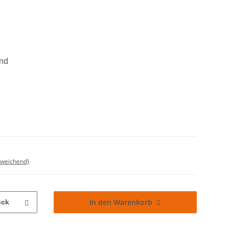
nd
bweichend)
In den Warenkorb
ück