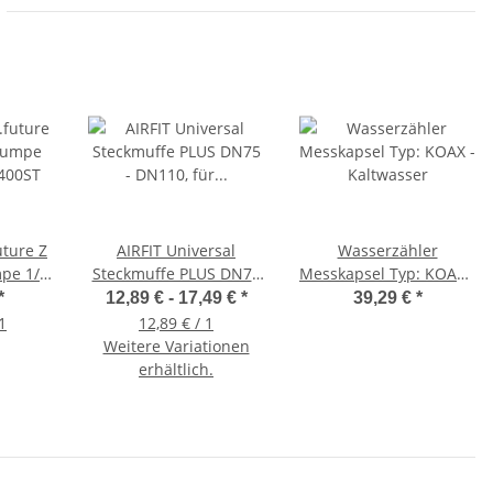
uture Z
AIRFIT Universal
Wasserzähler
mpe 1/2
Steckmuffe PLUS DN75
Messkapsel Typ: KOAX -
00ST
- DN110, für Ton-, SML-,
Kaltwasser
*
12,89 € -
17,49 €
*
39,29 €
*
HT-Rohr
1
12,89 € / 1
Weitere Variationen
erhältlich.