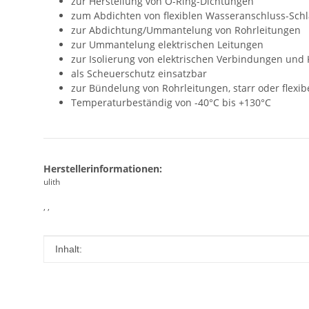
zur Herstellung von O-Ring-Dichtungen
zum Abdichten von flexiblen Wasseranschluss-Schl
zur Abdichtung/Ummantelung von Rohrleitungen
zur Ummantelung elektrischen Leitungen
zur Isolierung von elektrischen Verbindungen und
als Scheuerschutz einsatzbar
zur Bündelung von Rohrleitungen, starr oder flexib
Temperaturbeständig von -40°C bis +130°C
Herstellerinformationen:
ulith
, ,
Produkteigenschaft
Wert
Inhalt: