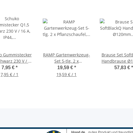
o Gummistecker
RAMP Gartenwerkzeug-
Brause Set Soft
chwarz 230 V / 16
Set 5-tlg. 2 x
Handbrause Ø
44, Außenbereich
Pflanzschaufel, Kombi-
Druckknop
7,95 €
*
19,59 €
*
57,83 €
*
Harke, Handkralle,
Gewebeschl
7,95 € / 1
19,59 € / 1
Pflanzgabel
160cm, Halt