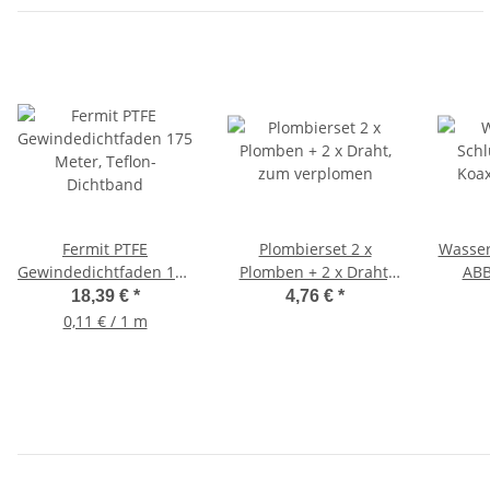
Fermit PTFE
Plombierset 2 x
Wasser
Gewindedichtfaden 175
Plomben + 2 x Draht,
ABB
Meter, Teflon-
zum verplomen
S
18,39 €
*
4,76 €
*
Dichtband
Wa
0,11 € / 1 m
Ans