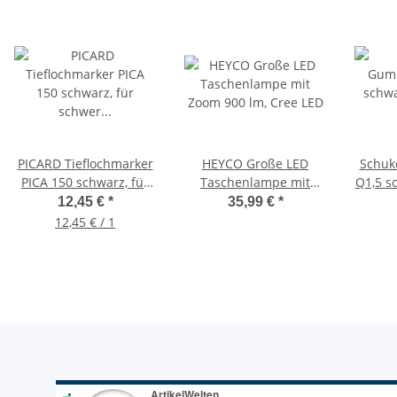
PICARD Tieflochmarker
HEYCO Große LED
Schuk
PICA 150 schwarz, für
Taschenlampe mit
Q1,5 s
schwer zugängliche
Zoom 900 lm, Cree LED
A, IP
12,45 €
*
35,99 €
*
Stellen
12,45 € / 1