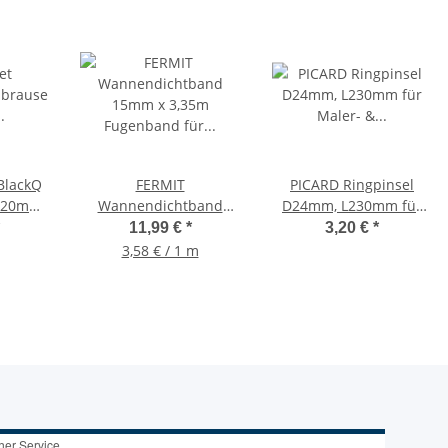
BlackQ
FERMIT
PICARD Ringpinsel
120mm
Wannendichtband
D24mm, L230mm für
f,
15mm x 3,35m
Maler- &
11,99 €
*
3,20 €
*
auch
Fugenband für
Lackierarbeiten,
3,58 € / 1 m
er
Duschwanne od.
0075055
Badewanne