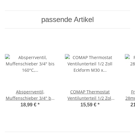
passende Artikel
Absperrventil,
COMAP Thermostat
Fr
Muffenschieber 3/4" bis
Ventilunterteil 1/2 Zoll
28mm
160°C, voller Durchgang,
Eckform M30 x 1,5 für
L
18,99 €
*
15,59 €
*
21
PN16
Einrohr- Zweirohr-
Systeme
Ab