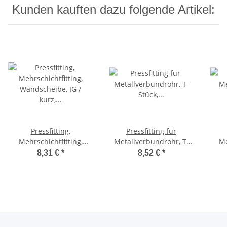
Kunden kauften dazu folgende Artikel:
Pressfitting,
Pressfitting für
Mehrschichtfitting,
Metallverbundrohr, T-
Me
Wandscheibe, IG / kurz,
Stück, gleiche Abgänge,
Win
8,31 €
*
8,52 €
*
16mm, 1/2"
16x16x16mm