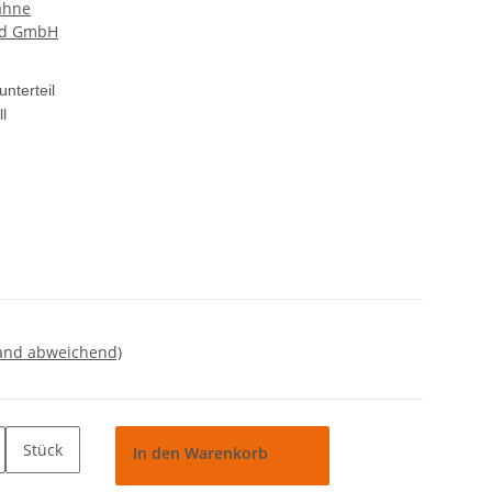
ähne
nd GmbH
nterteil
l
land abweichend)
Stück
In den Warenkorb