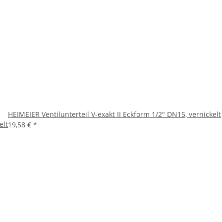
HEIMEIER Ventilunterteil V-exakt II Eckform 1/2" DN15, vernickelt
elt
19,58 €
*