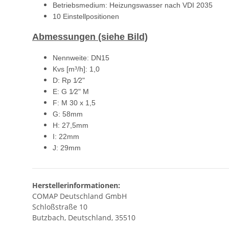
Betriebsmedium: Heizungswasser nach VDI 2035
10 Einstellpositionen
Abmessungen (siehe Bild)
Nennweite: DN15
Kvs [m³/h]: 1,0
D: Rp 1⁄2"
E: G 1⁄2" M
F: M 30 x 1,5
G: 58mm
H: 27,5mm
I: 22mm
J: 29mm
Herstellerinformationen:
COMAP Deutschland GmbH
Schloßstraße 10
Butzbach, Deutschland, 35510