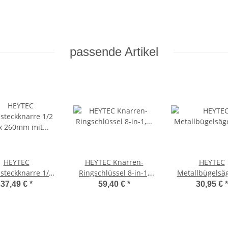
passende Artikel
HEYTEC
HEYTEC Knarren-
HEYTEC
steckknarre 1/2
Ringschlüssel 8-in-1,
Metallbügelsä
l x 260mm mit
Schlüsselweiten 10er
Schnellspannvor
37,49 €
*
59,40 €
*
30,95 €
*
ndungsvierkant
-19er
inkl. Sägeblät
5081610