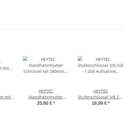
HEYTEC
HEYTEC
ge mit
Standhahnmutter
Stufenschlüssel 3/8 Zoll
richtung
Schlüssel Set 240mm,
- 1 Zoll Aufnahme 1/2
35,90 €
*
16,99 €
*
ter,
Waschtischmontage,
Zoll
inkl. Nüsse SW 9-17mm