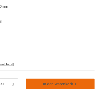
00mm
il
bweichend)
In den Warenkorb
ück