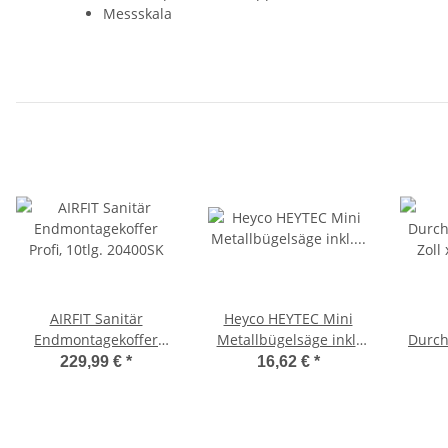
Messskala
AIRFIT Sanitär
Heyco HEYTEC Mini
Endmontagekoffer
Metallbügelsäge inkl.
Durch
Profi, 10tlg. 20400SK
Sägeblätter für
Zol
229,99 €
*
16,62 €
*
Metall/Holz, 5081612
Verbi