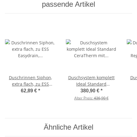
passende Artikel
Duschrinnen Siphon,
Duschsystem komplett
Dus
extra flach, zu ESS
Ideal Standard
Easydrain, Höhe 50mm,
CeraTherm mit
R
62,89 €
*
380,90 €
*
Sifon für Duschablauf
Brausethermostat AP
va
Alter Preis:
436,90 €
T50
Ähnliche Artikel