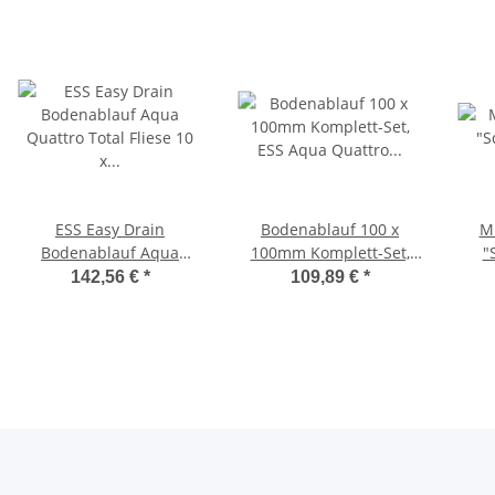
ESS Easy Drain
Bodenablauf 100 x
M
Bodenablauf Aqua
100mm Komplett-Set,
"
Quattro Total Fliese 10 x
ESS Aqua Quattro mit
E
142,56 €
*
109,89 €
*
10cm mit großem
Abdeckung, MSI6
Rah
Dichtflies