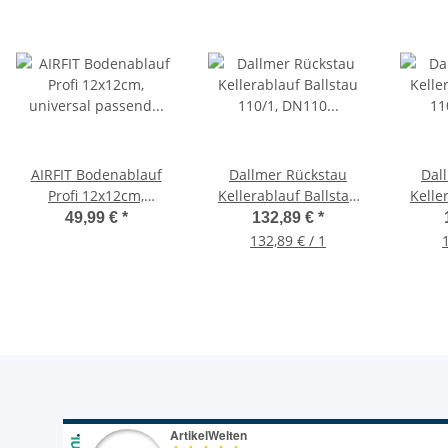
AIRFIT Bodenablauf
Dallmer Rückstau
Dal
Profi 12x12cm,
Kellerablauf Ballstau
Kelle
universal passend für
110/1, DN110 mit DN50
110/3
49,99 €
*
132,89 €
*
DN50, DN90, DN110
Zulauf Bodenablauf
132,89 € / 1
720160
Bli