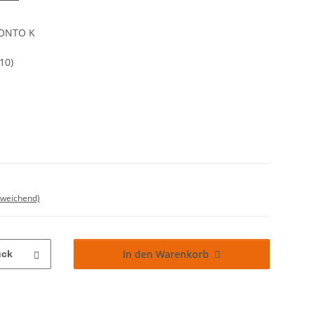
RONTO K
10)
bweichend)
In den Warenkorb
ück