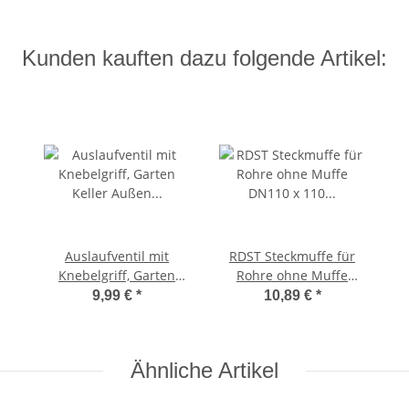
verchromt
Kunden kauften dazu folgende Artikel:
Auslaufventil mit
RDST Steckmuffe für
Knebelgriff, Garten
Rohre ohne Muffe
Keller Außen
DN110 x 110 für HT
9,99 €
*
10,89 €
*
Wasserhahn 1/2",
und KG-Rohr
poliert
Ähnliche Artikel