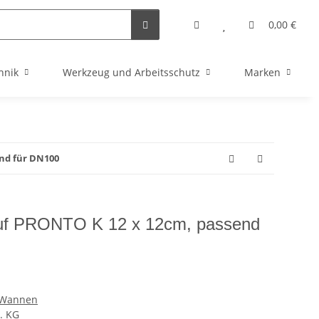
0,00 €
hnik
Werkzeug und Arbeitsschutz
Marken
nd für DN100
uf PRONTO K 12 x 12cm, passend
 Wannen
. KG