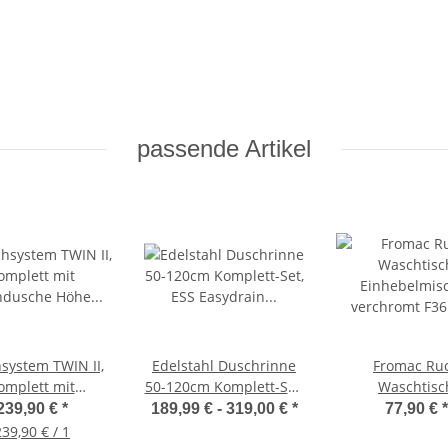
passende Artikel
system TWIN II,
Edelstahl Duschrinne
Fromac Ru
omplett mit
50-120cm Komplett-Set,
Waschtisc
ndusche Höhe
ESS Easydrain zum
Einhebelmis
239,90 €
*
189,99 € -
319,00 €
*
77,90 €
*
bel, hochwertig
verfliesen
verchromt F3
239,90 € / 1