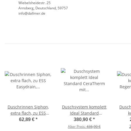
Wiebelsheidestr. 25
Arnsberg, Deutschland, 59757
info@dallmer.de
Duschrinnen Siphon,
Duschsystem komplett
Dusch
extra flach, zu ESS
Ideal Standard
k
Easydrain, Höhe 50mm,
CeraTherm mit
Rege
62,89 €
*
380,90 €
*
Sifon für Duschablauf
Brausethermostat AP
varia
Alter Preis:
436,90 €