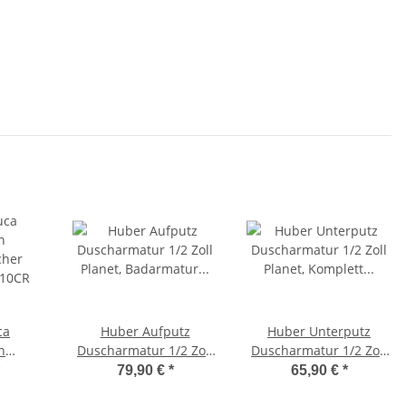
ca
Huber Aufputz
Huber Unterputz
h
Duscharmatur 1/2 Zoll
Duscharmatur 1/2 Zoll
cher
Planet, Badarmatur
Planet, Komplett Set
79,90 €
*
65,90 €
*
610CR
Dusche, chrom
inkl. UP Körper