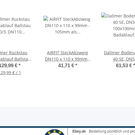
lmer Rückstau
AIRFIT SteckAbzweig
Dallmer Boden
rablauf Ballstau
DN110 x 110 x 99mm -
40 SE, DN5
, DN110 x DN70
105mm als
100x100mm, Bad
129,99 €
*
41,71 €
*
61,53 €
*
Zulauf + 2
Problemlöser
senkrecht, 4
129,99 € / 1
ndverschlüsse
720368