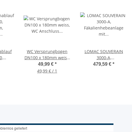
ablauf
WC Versprungbogen
LOMAC SOUVERAIN
0,
DN100 x 180mm weiss,
3000-A,
ablauf
WC Anschluss
Fäkalienhebeanlage mit
49,99 €
*
479,59 €
*
05050
waagerecht
Kleinrohrsystem
49,99 € / 1