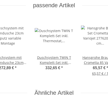
passende Artikel
chsystem mit
Duschsystem TWIN T
Hansgrohe Brau
ndusche 23cm
Komplett-Set inkl.
Crometta 85 Va
putz variable
Thermostat,
27762000, 9
272,89 €
*
332,65 €
*
65,57 €
*
Montage
Regendusche und
Brausestange 
65,57 € / 
Handbrause, Höhe
Crometta
verstellbar
Ähnliche Artikel