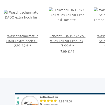
Waschtischarmatur
Eckventil DN15 1/2 Zoll
Wasc
DADO extra hoch für
x 3/8 Zoll 90 Grad inkl.
Sel
Aufsatzwaschbecken
Rosette chrom
Temper
229,32 €
*
7,99 €
*
chr
7,99 € / 1