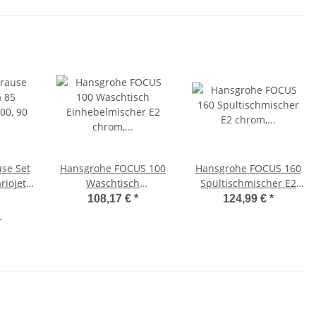
se Set
Hansgrohe FOCUS 100
Hansgrohe FOCUS 160
riojet
Waschtisch
Spültischmischer E2
0 cm
Einhebelmischer E2
chrom, Küchenarmatur
108,17 €
*
124,99 €
*
Unica
chrom, 31607000
31806000
1