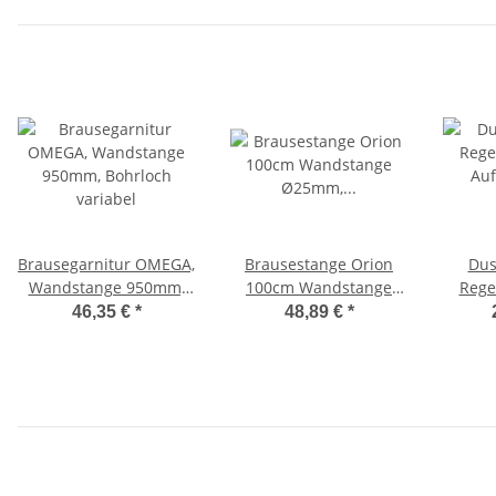
Brausegarnitur OMEGA,
Brausestange Orion
Dus
Wandstange 950mm,
100cm Wandstange
Rege
Bohrloch variabel
Ø25mm, beidseitig
Auf
46,35 €
*
48,89 €
*
variabel für
Renovierungen