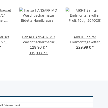
bauset
Hansa HANSAPRIMO
AIRFIT Sanitär
/2"
Waschtischarmatur
Endmontagekoffer
 links,
Bidetta Handbrause
Profi, 10tlg. 20400SK
*
119,90 €
*
229,99 €
*
00X
49462203, DN15
119,90 € / 1
verchromt