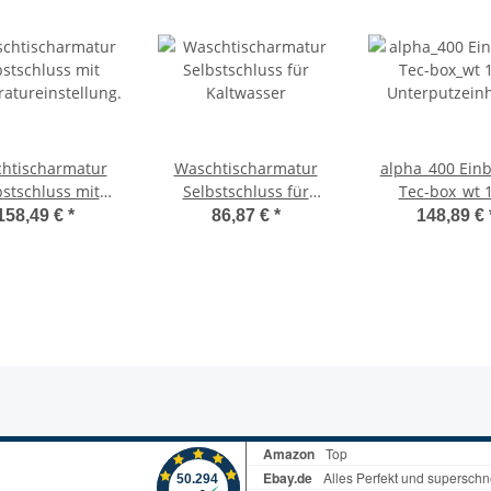
htischarmatur
Waschtischarmatur
alpha_400 Ein
bstschluss mit
Selbstschluss für
Tec-box_wt 1
atureinstellung
Kaltwasser
Unterputzeinheit
158,49 €
*
86,87 €
*
148,89 €
om, Ausladung
rechts Z69
110mm