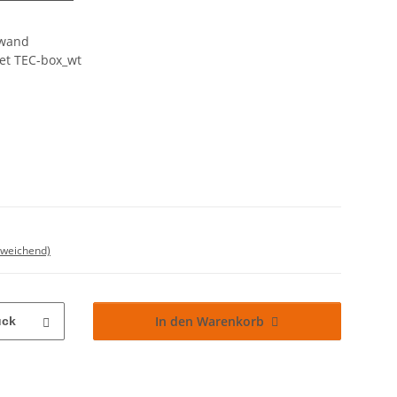
hwand
et TEC-box_wt
bweichend)
In den Warenkorb
ück