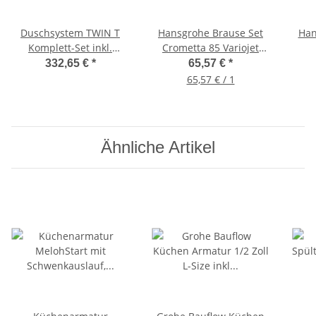
Duschsystem TWIN T
Hansgrohe Brause Set
Han
Komplett-Set inkl.
Crometta 85 Variojet
Thermostat,
27762000, 90 cm
Ei
332,65 €
*
65,57 €
*
Regendusche und
Brausestange Unica
65,57 € / 1
Handbrause, Höhe
Crometta
verstellbar
Ähnliche Artikel