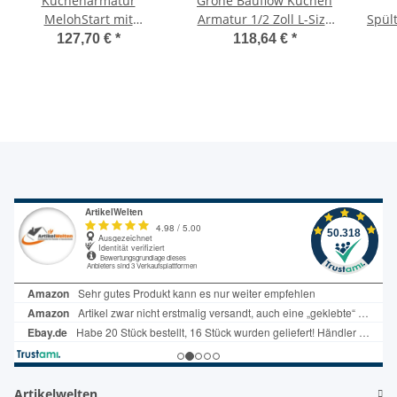
Küchenarmatur
Grohe Bauflow Küchen
MelohStart mit
Armatur 1/2 Zoll L-Size
Spül
Schwenkauslauf,
inkl Ablaufgarnitur,
52
127,70 €
*
118,64 €
*
Niederdruck, chrom
Waschtisch EHM
A5166AA
Artikelwelten