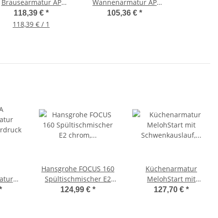
Brausearmatur AP
Wannenarmatur AP
hrom, Duscharmatur
chrom, Wannenmischer
118,39 €
*
105,36 €
*
31960000
31940000
118,39 € / 1
Hansgrohe FOCUS 160
Küchenarmatur
atur
Spültischmischer E2
MelohStart mit
rdruck
chrom, Küchenarmatur
Schwenkauslauf,
*
124,99 €
*
127,70 €
*
31806000
Niederdruck, chrom
A5166AA