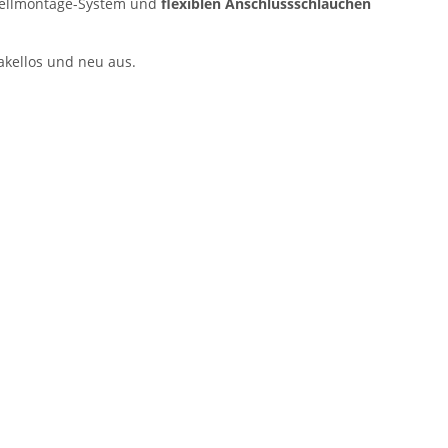
hnellmontage-System und
flexiblen Anschlussschläuchen
akellos und neu aus.