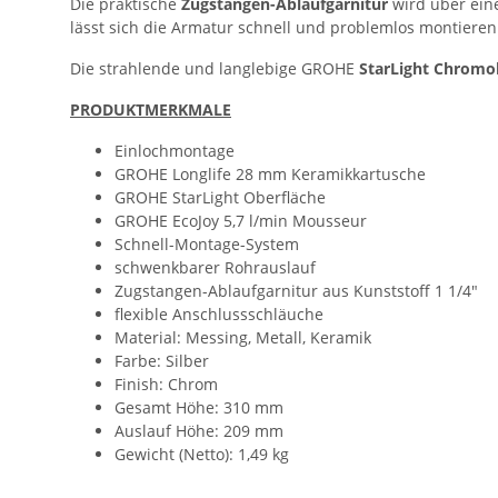
Die praktische
Zugstangen-Ablaufgarnitur
wird über ein
lässt sich die Armatur schnell und problemlos montieren
Die strahlende und langlebige GROHE
StarLight Chromo
PRODUKTMERKMALE
Einlochmontage
GROHE Longlife 28 mm Keramikkartusche
GROHE StarLight Oberfläche
GROHE EcoJoy 5,7 l/min Mousseur
Schnell-Montage-System
schwenkbarer Rohrauslauf
Zugstangen-Ablaufgarnitur aus Kunststoff 1 1/4"
flexible Anschlussschläuche
Material: Messing, Metall, Keramik
Farbe: Silber
Finish: Chrom
Gesamt Höhe: 310 mm
Auslauf Höhe: 209 mm
Gewicht (Netto): 1,49 kg