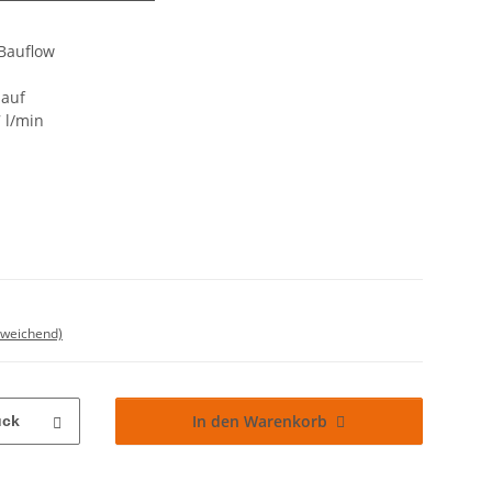
Bauflow
lauf
 l/min
bweichend)
In den Warenkorb
ück