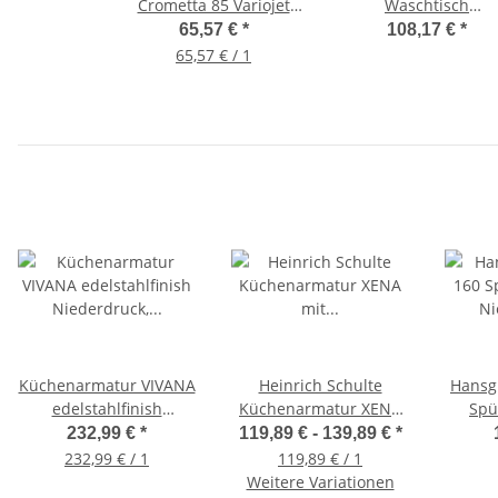
Crometta 85 Variojet
Waschtisch
27762000, 90 cm
Einhebelmischer E
65,57 €
*
108,17 €
*
Brausestange Unica
chrom, 31607000
65,57 € / 1
Crometta
Küchenarmatur VIVANA
Heinrich Schulte
Hansg
edelstahlfinish
Küchenarmatur XENA
Spü
Niederdruck,
mit Schwenkauslauf
N
232,99 €
*
119,89 € -
139,89 €
*
schwenkbarer Auslauf,
68802, chrom
Kü
232,99 € / 1
119,89 € / 1
62832
Weitere Variationen