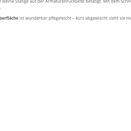
e kleine Stange auf der Armaturenrückseite betätigt. Mit dem Sc
.
berfläche
ist wunderbar pflegeleicht – kurz abgewischt sieht sie m