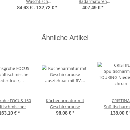
Waschtisch
Badarmaturen
2
Einhebelmischer E2
Unterputz Set, Brause +
c
84,63 € -
132,72 €
*
407,49 €
*
chrom, Hochdruck o.
Wanne + 2x IBOX
Niederdruck
Ähnliche Artikel
rohe FOCUS 160
Küchenarmatur mit
CRISTINA
ltischmischer
Geschirrbrause
Spültischarm
iederdruck,
ausziehbar mit RV,
TOURING Niede
163,10 €
*
98,08 €
*
138,00 €
chenarmatur
chrom
chrom
31804000