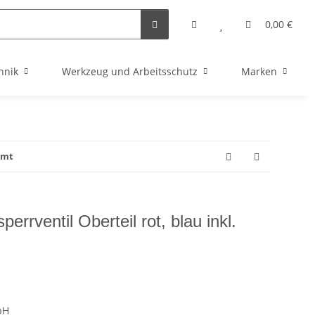
0,00 €
hnik
Werkzeug und Arbeitsschutz
Marken
omt
errventil Oberteil rot, blau inkl.
bH