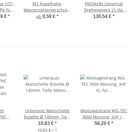
e 1/2"-
MS Kugelhahn,
PROJAHN Universal
fe für
Wasserzählerverschraubung
Drehmoment 21-tlg.
er
mit Dichtung,
Schraubendreher & Bit-
ab
89 €
*
0,59 €
*
130,54 €
*
" Typ
Flügelgriff IG x
Satz, 4715
Überwurf
il
Unterputz Manschette
Montagestrang WG-TEC
PVC
Rosette Ø 140mm, Tiefe
3000 Messing, 3/4" IG,
se
50mm für Allmess-
für 2" KOAX, inkl.
10,83 €
*
56,20 €
*
atz
System
Absperrventil
10,83 € / 1