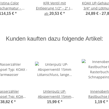
istina Color
KFR Ventil mit
KOAX UP-Gehäus
scharmatur - mit
Entleerung 1/2" - 2" IG,
3/4" und Lötmuf
stauschbarer
Absperrventil,
Wasserzähl
ab
114,15 €
*
20,53 €
*
24,89 € -
27,
ffschale - EHM
Schrägsitzventil, DVGW
Messkapsel 2
geprüft
KOAX
Kunden kauften dazu folgende Artikel:
asserzähler
Unterputz UP-
Innenoberte
psel Typ: KOAX -
Absperrventil 15mm
Rastbuchse 
armwasser
Lötanschluss, lange
Rasterbuch
38,82 €
*
15,99 €
*
1,19 €
*
Spindel
Schnappeins