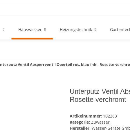
n
Hauswasser
Heizungstechnik
Gartentec
nterputz Ventil Absperrventil Oberteil rot, blau inkl. Rosette verchr
Unterputz Ventil Absp
Rosette verchromt
Artikelnummer:
102283
Kategorie:
Zuwasser
Hersteller:
Wasser-Geräte Gm