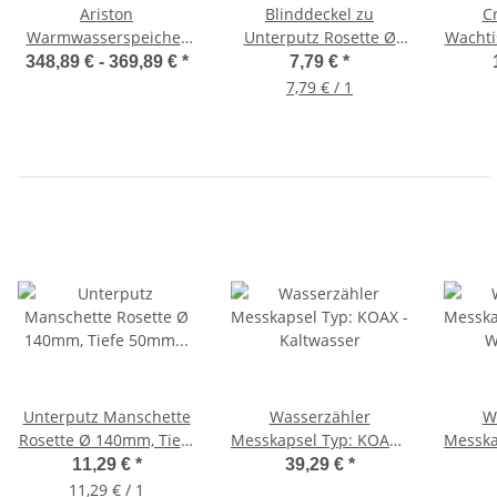
Ariston
Blinddeckel zu
Cr
Warmwasserspeicher
Unterputz Rosette Ø
Wachti
LYDOS ECO 50-80 Liter,
65mm Unterputz
au
348,89 € -
369,89 €
*
7,79 €
*
Boiler oben (vormals
Wasserzählerdeckel
Gri
7,79 € / 1
ECO EVO)
Unterputz Manschette
Wasserzähler
W
Rosette Ø 140mm, Tiefe
Messkapsel Typ: KOAX -
Messka
50mm für KOAX-System
Kaltwasser
W
11,29 €
*
39,29 €
*
11,29 € / 1