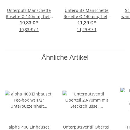
Unterputz Manschette
Unterputz Manschette
Sc
Rosette Ø 140mm, Tiefe
Rosette Ø 140mm, Tiefe
wan
50mm für Allmess-
50mm für KOAX-System
x 3
10,83 €
*
11,29 €
*
System
10,83 € / 1
11,29 € / 1
Ähnliche Artikel
alpha_400 Einbauset
Unterputzventil Oberteil
H