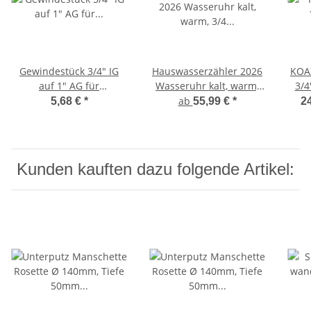
Gewindestück 3/4" IG
Hauswasserzähler 2026
KOA
auf 1" AG für
Wasseruhr kalt, warm,
3/4
Wasserzähler, Länge
3/4 Zoll, 1 Zoll x 190mm,
ab
5,68 €
*
55,99 €
*
24
10mm, Messing inkl.
260mm
Mess
Dichtung
Kunden kauften dazu folgende Artikel: