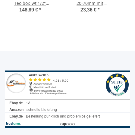
Tec-box_wt 1/2"
20-70mm mit
Unterputzeinheit links,
Steckschlüssel,
148,89 €
*
23,36 €
*
rechts Z6900X
Knebelgriff
Unte