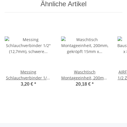
Ähnliche Artikel
Messing
Waschtisch
AIRF
Schlauchverbinder 1/2"
Montageeinheit, 200mm,
1/2 
(12,7mm), schwere
gekröpft 15mm x 1/2" IG
Me
3,20 €
*
20,18 €
*
Ausführung,
Eckventilmontage
W
Schlauchröhrchen