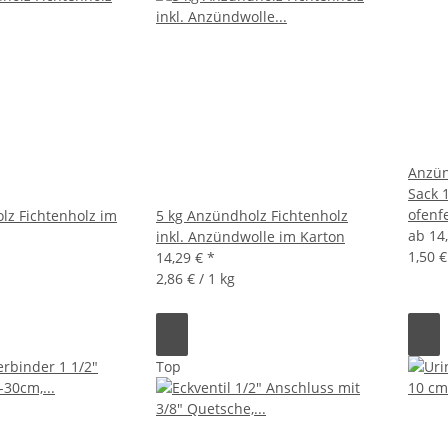
Anzün
Sack 
ofenfe
lz Fichtenholz im
5 kg Anzündholz Fichtenholz
ab
14
inkl. Anzündwolle im Karton
1,50 €
14,29 €
*
2,86 € / 1 kg
Top