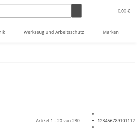
0,00 €
nik
Werkzeug und Arbeitsschutz
Marken
Artikel 1 - 20 von 230
1
2
3
4
5
6
7
8
9
10
11
12