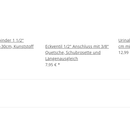
inder 1 1/2"
Urinal
-30cm, Kunststoff
Eckventil 1/2" Anschluss mit 3/8"
cm mi
Quetsche, Schubrosette und
12,99
Längenausgleich
7,95 €
*