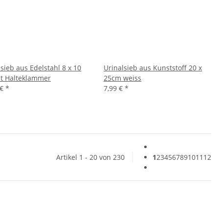
sieb aus Edelstahl 8 x 10
Urinalsieb aus Kunststoff 20 x
t Halteklammer
25cm weiss
 €
*
7,99 €
*
Artikel 1 - 20 von 230
1
2
3
4
5
6
7
8
9
10
11
12