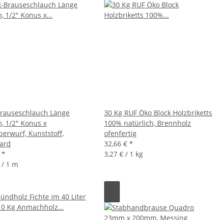
Brauseschlauch Länge
30 Kg RUF Öko Block Holzbriketts
, 1/2" Konus x
100% natürlich, Brennholz
berwurf, Kunststoff,
ofenfertig
ard
32,66 €
*
€
*
3,27 € / 1 kg
 / 1 m