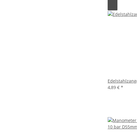
Edelstahlzang
4,89 €
*