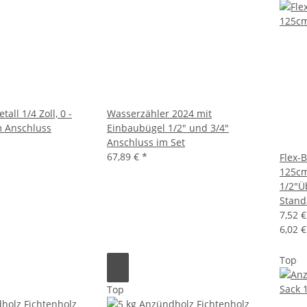
ll 1/4 Zoll, 0 -
Wasserzähler 2024 mit
 Anschluss
Einbaubügel 1/2" und 3/4"
Anschluss im Set
67,89 €
*
Flex-
125cm
1/2"Ü
Stand
7,52 
6,02 €
Top
Top