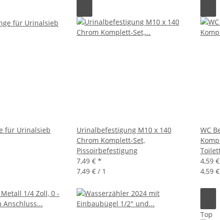
e für Urinalsieb
Urinalbefestigung M10 x 140
WC Be
Chrom Komplett-Set,
Kompl
Pissoirbefestigung
Toile
7,49 €
*
4,59 
7,49 € / 1
4,59 €
Top