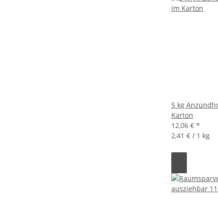
5 kg Anzündho
Karton
12,06 €
*
2,41 € / 1 kg