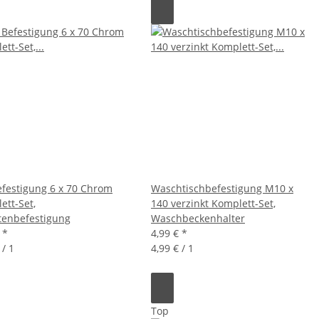
festigung 6 x 70 Chrom
Waschtischbefestigung M10 x
ett-Set,
140 verzinkt Komplett-Set,
ttenbefestigung
Waschbeckenhalter
€
*
4,99 €
*
 / 1
4,99 € / 1
Top