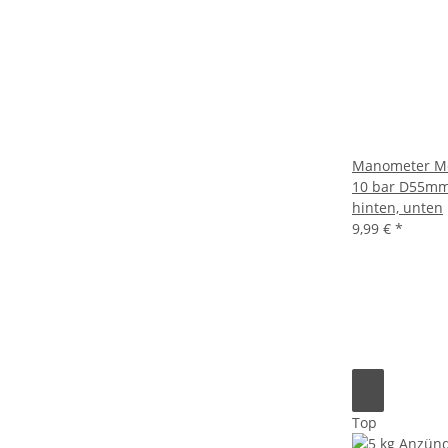
Manometer Meta
10 bar D55mm
hinten, unten
9,99 €
*
Top