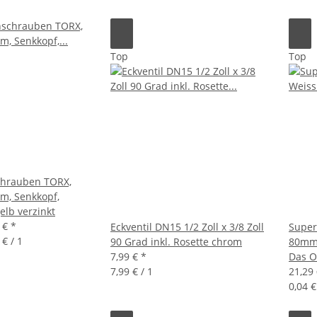
Top
Top
chrauben TORX,
m, Senkkopf,
elb verzinkt
9 €
*
Eckventil DN15 1/2 Zoll x 3/8 Zoll
Super
 € / 1
90 Grad inkl. Rosette chrom
80mm 
7,99 €
*
Das O
7,99 € / 1
21,29
0,04 €