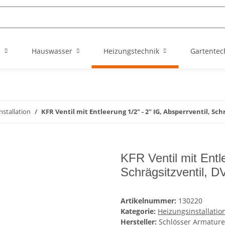
n
Hauswasser
Heizungstechnik
Gartentec
nstallation
KFR Ventil mit Entleerung 1/2" - 2" IG, Absperrventil, Sc
KFR Ventil mit Entle
Schrägsitzventil, 
Artikelnummer:
130220
Kategorie:
Heizungsinstallatio
Hersteller:
Schlösser Armatur