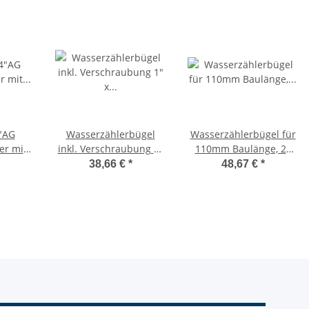
4"AG
Wasserzählerbügel
Wasserzählerbügel für
er mit
inkl. Verschraubung 1"
110mm Baulänge, 2x
el
x 1" für Wasserzähler
3/4" IG, 2x 1/2"AG + 1x
38,66 €
*
48,67 €
*
3/4" waagerecht
3/4"AG