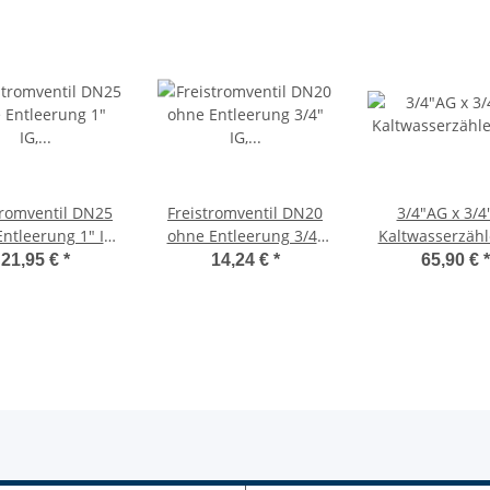
tromventil DN25
Freistromventil DN20
3/4"AG x 3/
ntleerung 1" IG,
ohne Entleerung 3/4"
Kaltwasserzähl
rrventil, DVGW
IG, Absperrventil, DVGW
Einbaubüg
21,95 €
*
14,24 €
*
65,90 €
*
geprüft
geprüft