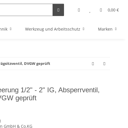
0,00 €
hnik
Werkzeug und Arbeitsschutz
Marken
hrägsitzventil, DVGW geprüft
erung 1/2" - 2" IG, Absperrventil,
DVGW geprüft
n
en GmbH & Co.KG