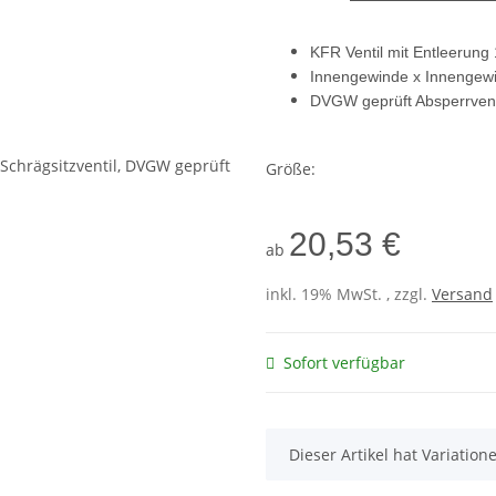
KFR Ventil mit Entleerung 1
Innengewinde x Innengew
DVGW geprüft Absperrventi
Größe:
20,53 €
ab
inkl. 19% MwSt. , zzgl.
Versand
Sofort verfügbar
x
Dieser Artikel hat Variatio