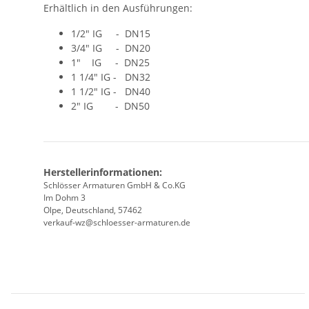
Erhältlich in den Ausführungen:
1/2" IG - DN15
3/4" IG - DN20
1" IG - DN25
1 1/4" IG - DN32
1 1/2" IG - DN40
2" IG - DN50
Herstellerinformationen:
Schlösser Armaturen GmbH & Co.KG
Im Dohm 3
Olpe, Deutschland, 57462
verkauf-wz@schloesser-armaturen.de