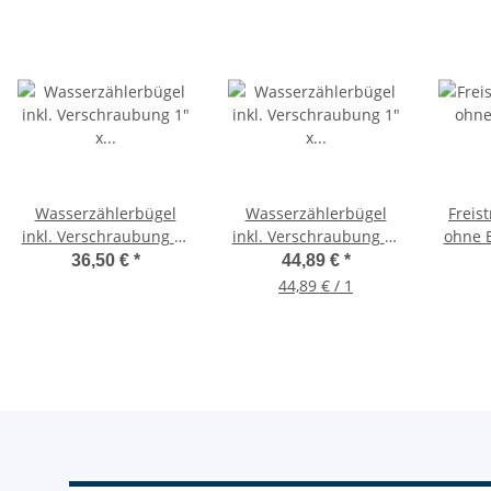
Wasserzählerbügel
Wasserzählerbügel
Freis
inkl. Verschraubung 1"
inkl. Verschraubung 1"
ohne E
x 1" x190mm,
x 1" für Wasserzähler
Abspe
36,50 €
*
44,89 €
*
höhenverstellbar,
3/4" senkrecht
44,89 € / 1
Edelstahl
verstellbar