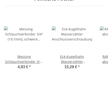
Messing
Eck-Kugelhahn
RA
Schlauchverbinder 3/4"
Wasserzähler
abs
(19,1mm), schwere
Anschlussverschraubung,
4,93 €
*
15,29 €
*
Ausführung,
IG 3/4" x 3/4" Überwurf,
Stec
Schlauchröhrchen
Messing
Z