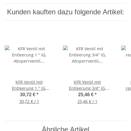
Kunden kauften dazu folgende Artikel:
KFR Ventil mit
KFR Ventil mit
Entleerung 1 " IG,
Entleerung 3/4" IG,
re
Absperrventil,
Absperrventil,
30,72 €
*
25,46 €
*
Schrägsitzventil, DVGW
Schrägsitzventil, DVGW
30,72 € / 1
25,46 € / 1
geprüft
geprüft
Ähnliche Artikel