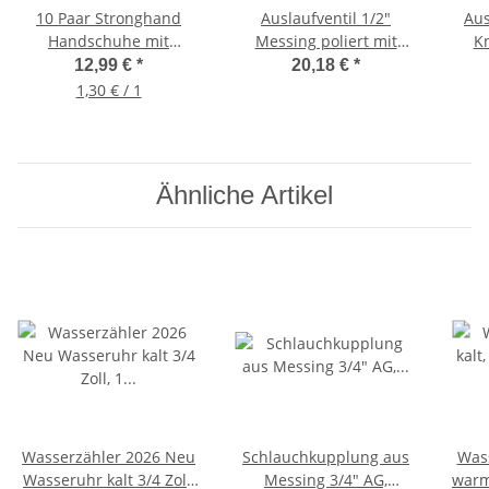
10 Paar Stronghand
Auslaufventil 1/2"
Aus
Handschuhe mit
Messing poliert mit
Kn
Beschichtung Gr. 10,
Knebelgriff, Garten
12,99 €
*
20,18 €
*
Arbeitshandschuhe
Außen Wasserhahn, inkl.
W
1,30 € / 1
Schlauchverschraubung
Ähnliche Artikel
Wasserzähler 2026 Neu
Schlauchkupplung aus
Wass
Wasseruhr kalt 3/4 Zoll,
Messing 3/4" AG,
warm,