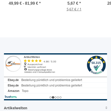
1 Zoll x 190mm, 260mm
Gewindestück mit
80mm
49,99 € -
81,99 €
*
5,67 €
*
28
Schnellkupplung
5,67 € / 1
Artikelwelten