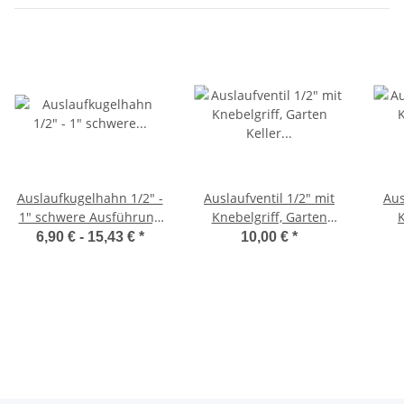
Auslaufkugelhahn 1/2" -
Auslaufventil 1/2" mit
Aus
1" schwere Ausführung
Knebelgriff, Garten
K
inkl. Schlauchanschluss
Keller Außen
verc
6,90 € -
15,43 €
*
10,00 €
*
Wasserhahn, matt
Au