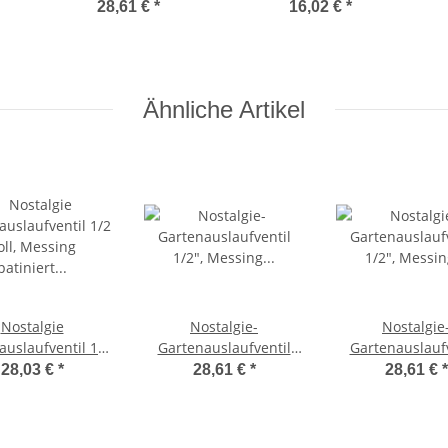
rt
1/2", Messing patiniert
14404, mit Stretchband
28,61 €
*
16,02 €
*
- Katze,
Gartenanschluss
Ähnliche Artikel
Nostalgie
Nostalgie-
Nostalgie
auslaufventil 1/2
Gartenauslaufventil
Gartenauslaufv
Messing patiniert
1/2", Messing patiniert
1/2", Messing pa
28,03 €
*
28,61 €
*
28,61 €
*
Ente
- Katze,
- Frosch,
Gartenanschluss
Gartenansch