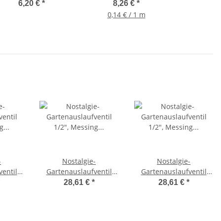
für 1/2" Schlauch
12mm x 0,1mm, 5er
6,20 €
*
8,26 €
*
Sparpack
0,14 € / 1 m
-
Nostalgie-
Nostalgie-
entil
Gartenauslaufventil
Gartenauslaufventil
tiniert
1/2", Messing patiniert
1/2", Messing patiniert
28,61 €
*
28,61 €
*
-Vogel,
- Fisch,
luss
Gartenanschluss
Gartenanschluss