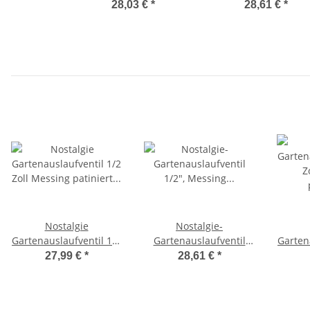
Zoll, Messing patiniert
1/2", Messing patinie
28,03 €
*
28,61 €
*
Ente
- Pferd,
Gartenanschluss
Nostalgie
Nostalgie-
Gartenauslaufventil 1/2
Gartenauslaufventil
Garten
Zoll Messing patiniert
1/2", Messing patiniert
Zoll, 
27,99 €
*
28,61 €
*
Motiv Hahn
- Pferd,
Gartenanschluss