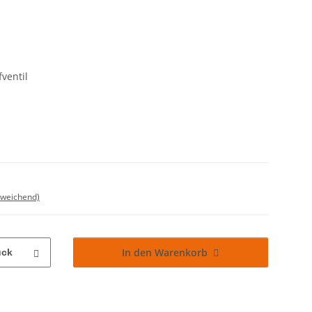
ventil
bweichend)
In den Warenkorb
ück