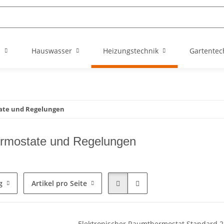
n
Hauswasser
Heizungstechnik
Gartentec
te und Regelungen
rmostate und Regelungen
g
Artikel pro Seite
Elektronischer Raumthermostat Standard 2