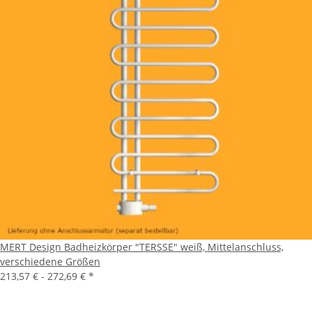
MERT Design Badheizkörper "TERSSE" weiß, Mittelanschluss,
verschiedene Größen
213,57 € -
272,69 €
*