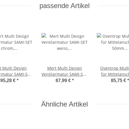
passende Artikel
 Multi Design
Mert Multi Design
Oventrop Mult
armatur SAMI-SET
Ventilarmatur SAMI-SET
für Mittelansc
 Ventilhahnblock
weiss, Ventilhahnblock
50mm Ovent
95,28 €
*
87,99 €
*
85,75 €
*
lett Set, 1000-
Komplett Set, 1000-
Eckform, Durc
SAMISET-C
SAMISET-W
Ähnliche Artikel