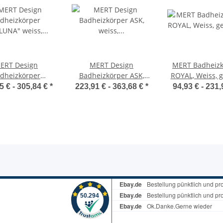
ERT Design
MERT Design
MERT Badheizk
dheizkörper
Badheizkörper ASK,
ROYAL, Weiss, g
LLUNA" weiss,
weiss,
verschiedene Gr
5 € -
305,84 €
*
223,91 € -
363,68 €
*
94,93 € -
231,
telanschluss,
rechts-/linksbündig,
Betriebsarten m
hiedene Größen
verschiedene Größen