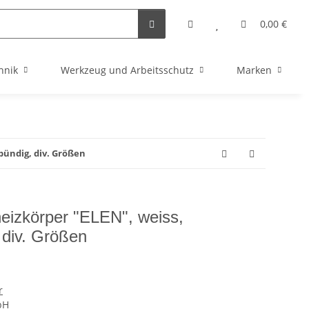
0,00 €
hnik
Werkzeug und Arbeitsschutz
Marken
bündig, div. Größen
izkörper "ELEN", weiss,
, div. Größen
r
bH