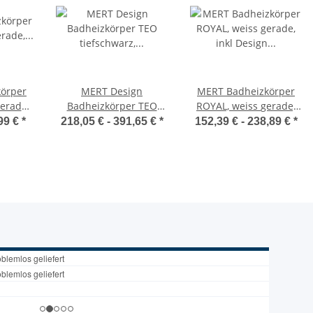
örper
MERT Design
MERT Badheizkörper
erade,
Badheizkörper TEO
ROYAL, weiss gerade,
ößen, 3
tiefschwarz,
inkl Design
99 €
*
218,05 € -
391,65 €
*
152,39 € -
238,89 €
*
öglich
Flachheizkörper,
Ventilarmatur, div.
Paneelradiator, diverse
Größen
Größen