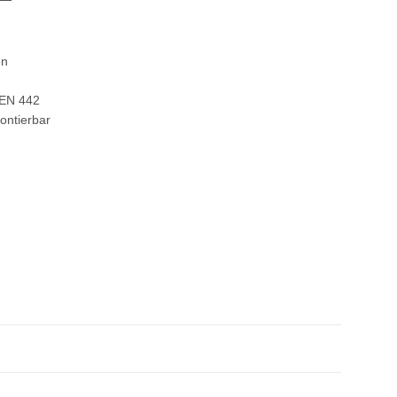
en
 EN 442
ontierbar