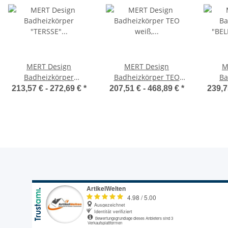
MERT Design
MERT Design
M
Badheizkörper
Badheizkörper TEO
Ba
"TERSSE" weiß,
weiß, Flachheizkörper,
"BE
213,57 € -
272,69 €
*
207,51 € -
468,89 €
*
239,7
Mittelanschluss,
Paneelradiator, diverse
Mit
verschiedene Größen
Größen
versc