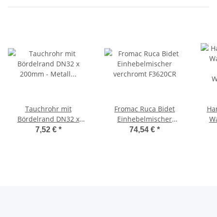
Tauchrohr mit
Fromac Ruca Bidet
Ha
Bördelrand DN32 x
Einhebelmischer
Wa
200mm - Metall
verchromt F3620CR
chr
7,52 €
*
74,54 €
*
verchromt